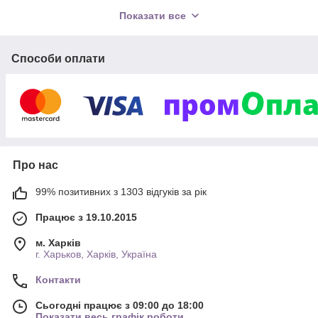
Можлива доставка в будь-який регіон України. Ви можете
Показати все
замовити вподобані товари за телефоном, вказаним на сайті,
або залишивши замовлення на сайті.
Мінімальне роздрібне замовлення здійснюється від 60 грн.
Способи оплати
Замовлення Новою поштою- відправляються виключно по
100% оплаті за товар на ФОП рахунок IBAN .
Укрпоштою
можливий накладений платіж а такоє оплата на ФОП
рахунок.
Мінімальна оптова сума замовлення (обговорюється по
телефону)
Про нас
99% позитивних з 1303 відгуків за рік
Працює з 19.10.2015
м. Харків
г. Харьков, Харків, Україна
Контакти
Сьогодні працює з 09:00 до 18:00
Показати весь графік роботи