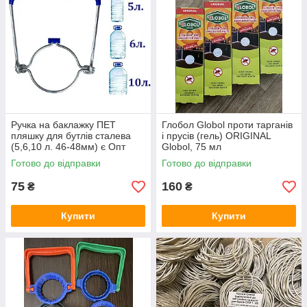
Ручка на баклажку ПЕТ
Глобол Globol проти тарганів
пляшку для бутлів сталева
і прусів (гель) ORIGINAL
(5,6,10 л. 46-48мм) є Опт
Globol, 75 мл
Готово до відправки
Готово до відправки
75
160
₴
₴
Купити
Купити