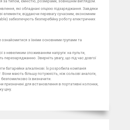
я за типом, ємністю, розмірами, зовнішнім виглядом.
влення, які обладнані опцією підзаряджання. Завдяки
ві елементи, віддаючи перевагу сучасним, економним
eable) забезпечують безперебійну роботу електричних
е ознайомитися з їхніми основними групами та
 з невеликим споживанням напруги: на пульти,
ь перезаряджанню. Зверніть увагу, що під час довгої
ити батарейки алкалінові. Їх розробила компанія
. Вони мають більшу потужність, ніж сольові аналоги,
 безпомилково їх визначити.
ни призначені для встановлення в портативні колонки,
у ціну.