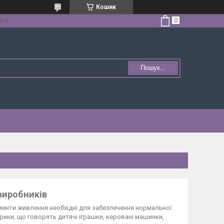
Кошик
їна
Пошук...
виробників
ементи живлення необхідні для забезпечення нормальної
рики, що говорять дитячі іграшки, керовані машинки,