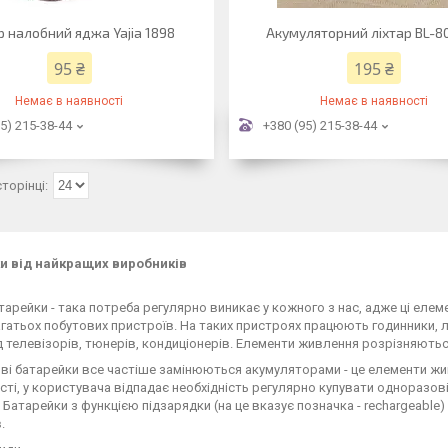
р налобний яджа Yajia 1898
Акумуляторний ліхтар BL-8
95 ₴
195 ₴
Немає в наявності
Немає в наявності
5) 215-38-44
+380 (95) 215-38-44
и від найкращих виробників
тарейки - така потреба регулярно виникає у кожного з нас, адже ці еле
гатьох побутових пристроїв. На таких пристроях працюють годинники, лі
д телевізорів, тюнерів, кондиціонерів. Елементи живлення розрізняютьс
і батарейки все частіше замінюються акумуляторами - це елементи живл
ті, у користувача відпадає необхідність регулярно купувати одноразов
 Батарейки з функцією підзарядки (на це вказує позначка - rechargeabl
.