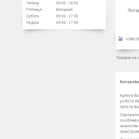
Четвер
09:00
18:00
Пʼятниця
Вихідний
Ліхта
Субота
09:00
17:00
Неділя
09:00
17:00
+380 (9
Батарейк
Купити ба
роботи ба
пульти ві
Одноразов
особливос
аналогам.
пристроїв