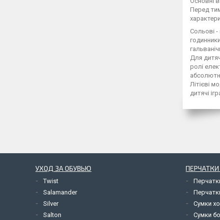
Основні 
Перед тим
характер
Сольові -
годинники
гальваніч
Для дитяч
ролі елек
абсолютн
Літієві м
дитячі іг
УХОД ЗА ОБУВЬЮ
ПЕРЧАТКИ
Twist
Перчатк
Salamander
Перчатк
Silver
Сумки х
Salton
Сумки б