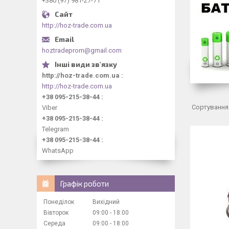
+380 (97) 981-27-71
http://hoz-trade.com.ua
hoztradeprom@gmail.com
http://hoz-trade.com.ua
http://hoz-trade.com.ua
+38 095-215-38-44
Viber
+38 095-215-38-44
Telegram
+38 095-215-38-44
WhatsApp
Графік роботи
Понеділок
Вихідний
Вівторок
09:00
18:00
Середа
09:00
18:00