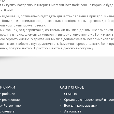
види
 як купити батарейки в інтернет-магазині hoz-trade.com.ua корисно буде
истиками:
 найдешевші, оптимально підходять для встановлення в пристрої з неве
. Вони досить швидко розряджаються і не підлягають перезарядці. Зверні
ний компонент може потекти.
их іграшок, радіоприймачів, світильників-нічників доцільніше замовити б
троліту в таких елементах живлення використовується луг. Вони мають 
ою герметичністю. Маркування Alkaline допоможе вам безпомилково їх
оделі мають абсолютну герметичність, їх можна перезаряджати. Вони при
рашки, потужні ліхтарі. Пристрої мають відносно високу ціну.
 И СУМКИ
САД И ОГОРОД
и рабочие
СЕМЕНА
и резиновые
Средства от вредителей и нас
озяйственные
Все для консервации
олоневые
Автопаста