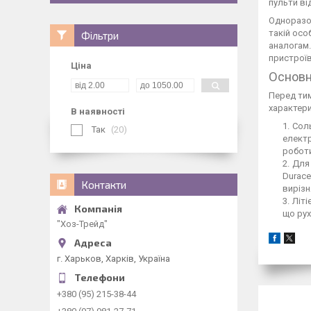
пульти ві
Одноразов
такій осо
Фільтри
аналогам.
пристроїв
Ціна
Основн
Перед тим
характер
В наявності
Соль
Так
20
електр
роботи
Для 
Durace
Контакти
вирізн
Літі
що рух
"Хоз-Трейд"
г. Харьков, Харків, Україна
+380 (95) 215-38-44