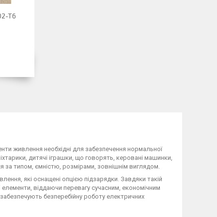
02-T6
менти живлення необхідні для забезпечення нормальної
хтарики, дитячі іграшки, що говорять, керовані машинки,
я за типом, ємністю, розмірами, зовнішнім виглядом.
ення, які оснащені опцією підзарядки. Завдяки такій
і елементи, віддаючи перевагу сучасним, економічним
e) забезпечують безперебійну роботу електричних