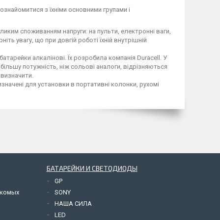
 ознайомитися з їхніми основними групами і
ликим споживанням напруги: на пульти, електронні ваги,
ть увагу, що при довгій роботі їхній внутрішній
атарейки алкалінові. Їх розробила компанія Duracell. У
більшу потужність, ніж сольові аналоги, відрізняються
 визначити.
значені для установки в портативні колонки, рухомі
БАТАРЕЙКИ И СВЕТОДИОДЫ
GP
екомых
SONY
НАША СИЛА
LED