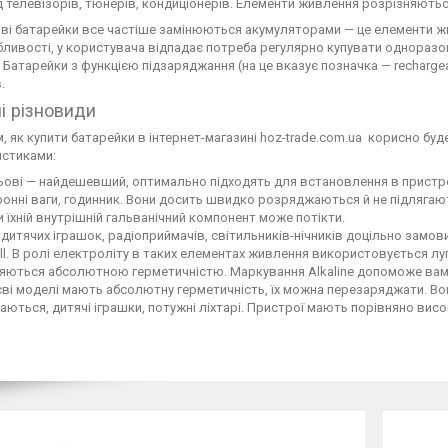
д телевізорів, тюнерів, кондиціонерів. Елементи живлення розрізняютьс
і батарейки все частіше замінюються акумуляторами — це елементи жи
бливості, у користувача відпадає потреба регулярно купувати одноразо
 Батарейки з функцією підзаряджання (на це вказує позначка — recharg
.
і різновиди
, як купити батарейки в інтернет-магазині hoz-trade.com.ua корисно буд
истиками:
ові — найдешевший, оптимально підходять для встановлення в пристрої
онні ваги, годинник. Вони досить швидко розряджаються й не підлягают
 їхній внутрішній гальванічний компонент може потікти.
дитячих іграшок, радіоприймачів, світильників-нічників доцільно замов
ll. В ролі електроліту в таких елементах живлення використовується луг
яються абсолютною герметичністю. Маркування Alkaline допоможе вам
єві моделі мають абсолютну герметичність, їх можна перезаряджати. Во
аються, дитячі іграшки, потужні ліхтарі. Пристрої мають порівняно висок