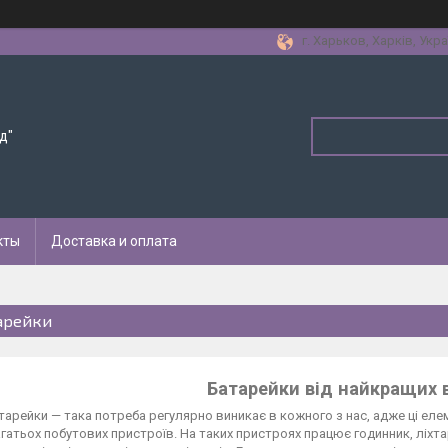
г. Харьков, Харків, Укра
д"
кты
Доставка и оплата
арейки
Батарейки від найкращих 
тарейки — така потреба регулярно виникає в кожного з нас, адже ці ел
гатьох побутових пристроїв. На таких пристроях працює годинник, ліхта