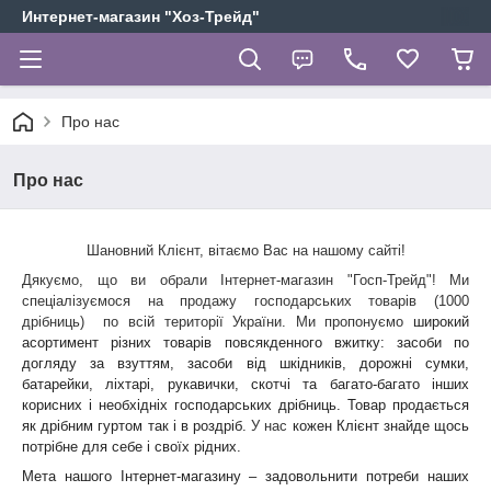
Интернет-магазин "Хоз-Трейд"
Про нас
Про нас
Шановний Клієнт, вітаємо Вас на нашому сайті!
Дякуємо, що ви обрали Інтернет-магазин "Госп-Трейд"! Ми
спеціалізуємося на продажу господарських товарів (1000
дрібниць) по всій території України. Ми пропонуємо
широкий
асортимент різних товарів повсякденного вжитку: засоби по
догляду за взуттям, засоби від шкідників, дорожні сумки,
батарейки, ліхтарі, рукавички, скотчі та багато-багато інших
корисних і необхідніх господарських дрібниць. Товар продається
як дрібним гуртом так і в роздріб.
У нас
кожен Клієнт знайде щось
потрібне для себе і своїх рідних.
Мета нашого Інтернет-магазину – задовольнити потреби наших