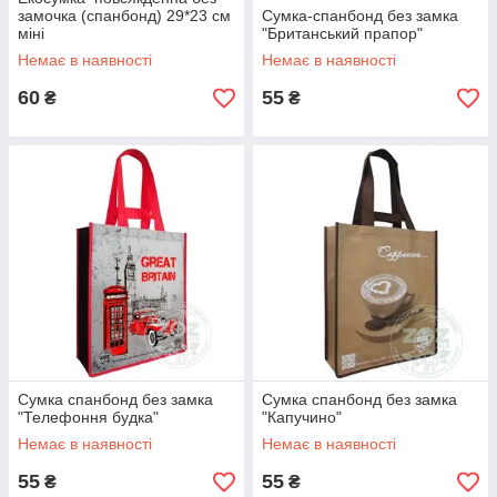
замочка (спанбонд) 29*23 см
Сумка-спанбонд без замка
міні
"Британський прапор"
Немає в наявності
Немає в наявності
60
55
₴
₴
Сумка спанбонд без замка
Сумка спанбонд без замка
"Телефоння будка"
"Капучино"
Немає в наявності
Немає в наявності
55
55
₴
₴