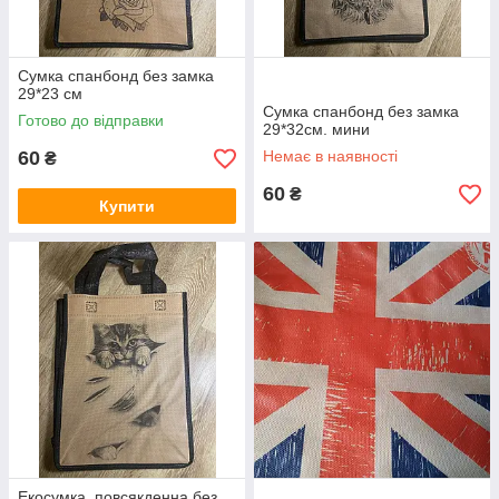
Сумка спанбонд без замка
29*23 см
Сумка спанбонд без замка
Готово до відправки
29*32см. мини
60
Немає в наявності
₴
60
₴
Купити
Екосумка повсякденна без