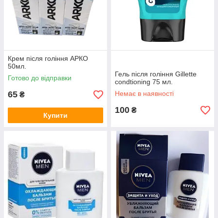
Крем після гоління АРКО
50мл.
Гель після гоління Gillette
Готово до відправки
condtioning 75 мл.
65
Немає в наявності
₴
100
₴
Купити