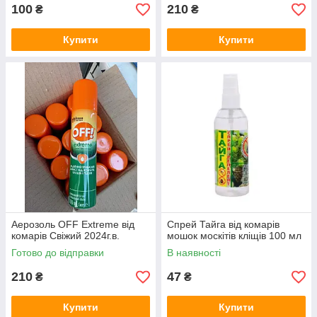
100
210
₴
₴
Купити
Купити
Аерозоль OFF Extreme від
Спрей Тайга від комарів
комарів Свіжий 2024г.в.
мошок москітів кліщів 100 мл
Готово до відправки
В наявності
210
47
₴
₴
Купити
Купити