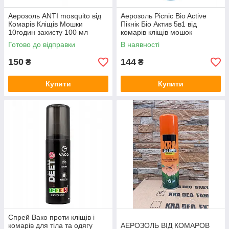
Аерозоль ANTI mosquito від
Аерозоль Picnic Bio Active
Комарів Кліщів Мошки
Пікнік Біо Актив 5в1 від
10годин захисту 100 мл
комарів кліщів мошок
Готово до відправки
В наявності
150
144
₴
₴
Купити
Купити
Спрей Вако проти кліщів і
комарів для тіла та одягу
АЕРОЗОЛЬ ВІД КОМАРОВ