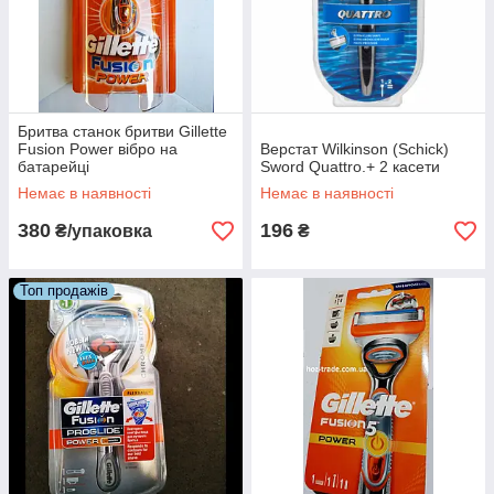
Бритва станок бритви Gillette
Fusion Power вібро на
Верстат Wilkinson (Schick)
батарейці
Sword Quattro.+ 2 касети
Немає в наявності
Немає в наявності
380
196
₴/упаковка
₴
Топ продажів