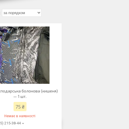
сподарська болонова (кишеня)
— 1 шт.
75 ₴
Немає в наявності
5) 215-38-44