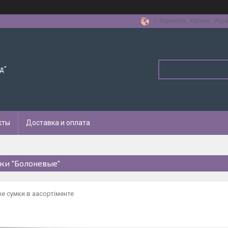
г. Харьков, Харків, Укра
д"
кты
Доставка и оплата
ки "Болоневые"
е сумки в аасортіменте