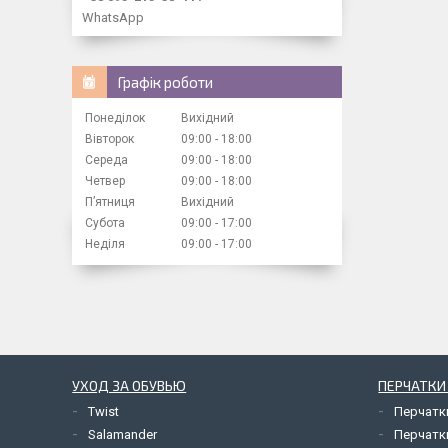
WhatsApp
Графік роботи
Понеділок
Вихідний
Вівторок
09:00
18:00
Середа
09:00
18:00
Четвер
09:00
18:00
Пʼятниця
Вихідний
Субота
09:00
17:00
Неділя
09:00
17:00
УХОД ЗА ОБУВЬЮ
ПЕРЧАТКИ
Twist
Перчатк
Salamander
Перчатк