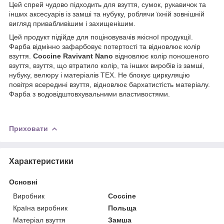
Цей спрей чудово підходить для взуття, сумок, рукавичок та
інших аксесуарів із замші та нубуку, роблячи їхній зовнішній
вигляд привабливішим і захищенішим.
Цей продукт підійде для поціновувачів якісної продукції.
Фарба відмінно зафарбовує потертості та відновлює колір
взуття.
Coccine Ravivant Nano
відновлює колір поношеного
взуття, взуття, що втратило колір, та інших виробів із замші,
нубуку, велюру і матеріалів ТЕХ. Не блокує циркуляцію
повітря всередині взуття, відновлює бархатистість матеріалу.
Фарба з водовідштовхувальними властивостями.
Приховати
Характеристики
Основні
Виробник
Coccine
Країна виробник
Польща
Матеріал взуття
Замша