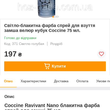
Світло-блакитна фарба спрей для взуття
замша велюр нубук Coccine 75 мл.
Готово до відправки
Код: 371 Светло голубая
Роздріб
197
₴
Купити
Опис
Характеристики
Доставка
Оплата
Умови п
Опис
Coccine Ravivant Nano блакитна фарба