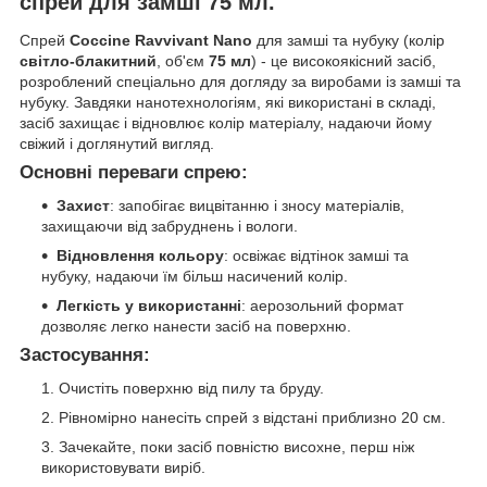
спрей для замші 75 мл.
Спрей
Coccine Ravvivant Nano
для замші та нубуку (колір
світло-блакитний
, об'єм
75 мл
) - це високоякісний засіб,
розроблений спеціально для догляду за виробами із замші та
нубуку. Завдяки нанотехнологіям, які використані в складі,
засіб захищає і відновлює колір матеріалу, надаючи йому
свіжий і доглянутий вигляд.
Основні переваги спрею:
Захист
: запобігає вицвітанню і зносу матеріалів,
захищаючи від забруднень і вологи.
Відновлення кольору
: освіжає відтінок замші та
нубуку, надаючи їм більш насичений колір.
Легкість у використанні
: аерозольний формат
дозволяє легко нанести засіб на поверхню.
Застосування:
Очистіть поверхню від пилу та бруду.
Рівномірно нанесіть спрей з відстані приблизно 20 см.
Зачекайте, поки засіб повністю висохне, перш ніж
використовувати виріб.