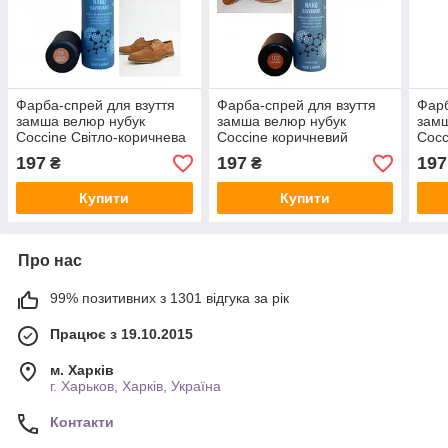
Фарба-спрей для взуття
Фарба-спрей для взуття
Фарб
замша велюр нубук
замша велюр нубук
замш
Coccine Світло-коричнева
Coccine коричневий
Cocc
75 мл.
(бренді) 102 75 мл.
мл.
197
197
197
₴
₴
Купити
Купити
Про нас
99% позитивних з 1301 відгука за рік
Працює з 19.10.2015
м. Харків
г. Харьков, Харків, Україна
Контакти