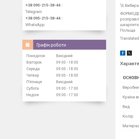
+38 095-215-38-44
🚀 Вибира
Telegram
ФОРМОДЕР
+38 095-215-38-44
розправля
WhatsApp
шкарпетко
Польща
Translated
Графік роботи
Понеділок
Вихідний
Вівторок
09:00
18:00
Характ
Середа
09:00
18:00
Четвер
09:00
18:00
ОСНОВН
Пʼятниця
Вихідний
Виробни
Субота
09:00
17:00
Неділя
09:00
17:00
Країна 
Вид
Колір
Матеріа