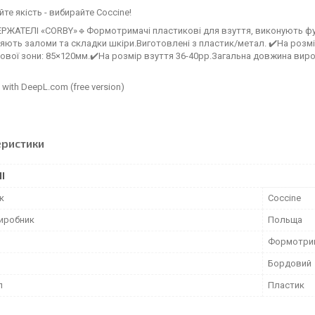
йте якість - вибирайте Coccine!
ЖАТЕЛІ «CORBY»🔹Формотримачі пластикові для взуття, виконують функ
ють заломи та складки шкіри.Виготовлені з пластик/метал. ✔️На розм
вої зони: 85×120мм.✔️На розмір взуття 36-40рр.Загальна довжина виро
 with DeepL.com (free version)
еристики
І
к
Coccine
виробник
Польща
Формотрим
Бордовий
л
Пластик