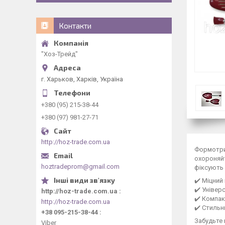
Контакти
"Хоз-Трейд"
г. Харьков, Харків, Україна
+380 (95) 215-38-44
+380 (97) 981-27-71
http://hoz-trade.com.ua
Формотрим
охороняйт
hoztradeprom@gmail.com
фіксують 
✔️ Міцний
✔️ Універ
http://hoz-trade.com.ua
✔️ Компак
http://hoz-trade.com.ua
✔️ Стильн
+38 095-215-38-44
Забудьте 
Viber