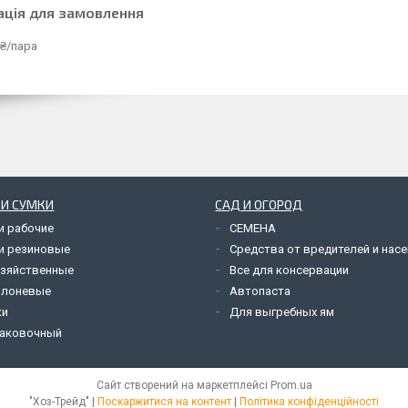
ація для замовлення
 ₴/пара
 И СУМКИ
САД И ОГОРОД
и рабочие
СЕМЕНА
и резиновые
Средства от вредителей и нас
озяйственные
Все для консервации
олоневые
Автопаста
ки
Для выгребных ям
паковочный
Сайт створений на маркетплейсі
Prom.ua
"Хоз-Трейд" |
Поскаржитися на контент
|
Політика конфіденційності