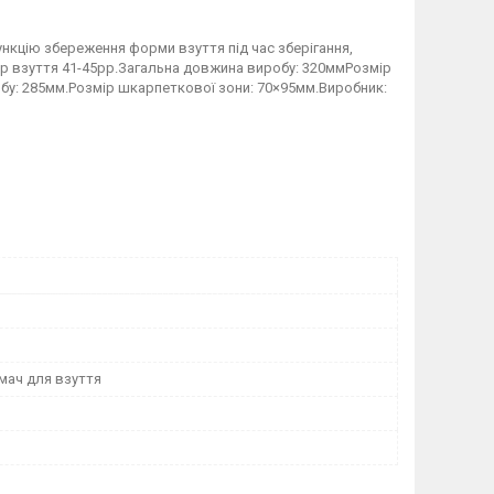
цію збереження форми взуття під час зберігання,
ір взуття 41-45рр.Загальна довжина виробу: 320ммРозмір
бу: 285мм.Розмір шкарпеткової зони: 70×95мм.Виробник:
ач для взуття