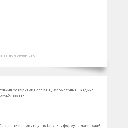
ів
за домовленістю
ковими розпірками Coccine. Ці формотримачі надійно
служби взуття.
абезпечать вашому взуттю ідеальну форму на довгі роки!