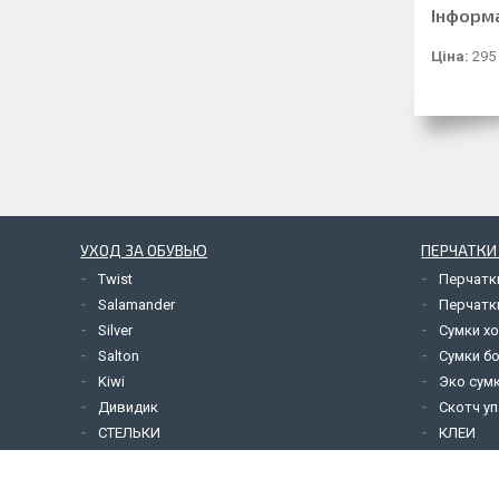
Інформ
Ціна:
295
УХОД ЗА ОБУВЬЮ
ПЕРЧАТКИ
Twist
Перчатк
Salamander
Перчатк
Silver
Сумки х
Salton
Сумки б
Kiwi
Эко сум
Дивидик
Скотч у
СТЕЛЬКИ
КЛЕИ