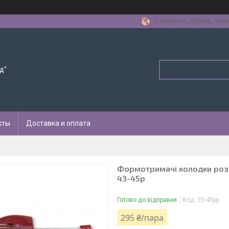
г. Харьков, Харків, Укра
д"
кты
Доставка и оплата
Формотримачі колодки розпі
43-45р
Готово до відправки
Код:
35-45рр
295 ₴/пара