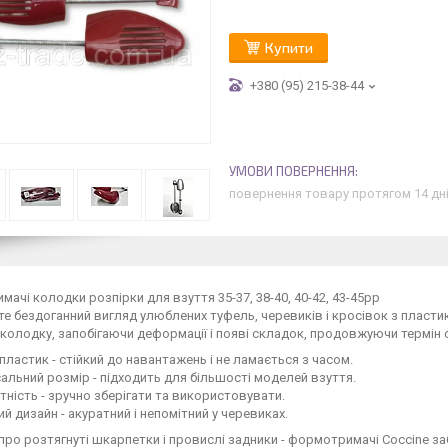
Купити
+380 (95) 215-38-44
повернення товару протягом 14 дн
ачі колодки розпірки для взуття 35-37, 38-40, 40-42, 43-45рр
е бездоганний вигляд улюблених туфель, черевиків і кросівок з пласти
колодку, запобігаючи деформації і появі складок, продовжуючи термін 
 пластик - стійкий до навантажень і не ламається з часом.
сальний розмір - підходить для більшості моделей взуття.
тність - зручно зберігати та використовувати.
ий дизайн - акуратний і непомітний у черевиках.
про розтягнуті шкарпетки і провислі задники - формотримачі Coccine з