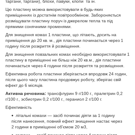
таргани, таргани), блохи, павуки, клопи та ін.
Цю пластину можна використовувати в будь-яких
приміщеннях із достатнім повітрообміном. Забороняється
розміщувати пластину поруч із джерелом тепла та під
прямими сонячними променями.
Для знищення комах 1 пластини, що літають, досить на
приміщення до 20 кв. м., дія пластини починається через 1
годину після розкриття й розміщення.
Для знищення повзальних комах необхідно використовувати 1
пластину в приміщенні не більш ніж 20 кв.м., дія пластини
починається через 4 години після розкриття та розміщення.
Ефективна робота пластини зберігається впродовж 24 годин,
після цього часу пластина продовжує роботу, зберігає свій
ефект до 6 місяців.
Активна речовина:
трансфлурин 9 г/100 г., пралетрин 0,2
г/100 г., эсбиотрин 0,2 г/100 г., гераниол 2 г/100 г.
Ефективність
літальні комахи — засіб починає діяти за 1 годину
після нанесення, повний ефект знищення настає через
2 години в приміщенні об'ємом 20 м3,
мурахи — засіб починає діяти через 4 години після