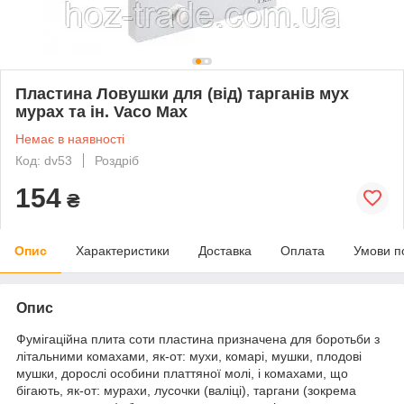
Пластина Ловушки для (від) тарганів мух
мурах та ін. Vaco Max
Немає в наявності
Код: dv53
Роздріб
154
₴
Опис
Характеристики
Доставка
Оплата
Умови п
Опис
Фумігаційна плита cоти пластина призначена для боротьби з
літальними комахами, як-от: мухи, комарі, мушки, плодові
мушки, дорослі особини платтяної молі, і комахами, що
бігають, як-от: мурахи, лусочки (валіці), таргани (зокрема