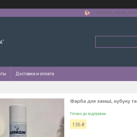
г. Харьков, Харків, Укра
д"
кты
Доставка и оплата
Фарба для замші, нубуку та
Готово до відправки
136 ₴