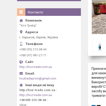
Контакти
"Хоз-Трейд"
г. Харьков, Харків, Україна
+380 (95) 215-38-44
+380 (97) 981-27-71
http://hoz-trade.com.ua
Призначе
для захис
виникнут
hoztradeprom@gmail.com
Використ
виробі! 
http://hoz-trade.com.ua
засобу в
http://hoz-trade.com.ua
тримати 
+38 095-215-38-44
Viber