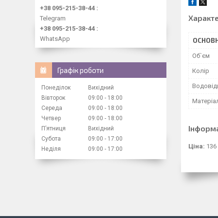
+38 095-215-38-44
Характ
Telegram
+38 095-215-38-44
WhatsApp
ОСНОВН
Об`єм
Графік роботи
Колір
Водовід
Понеділок
Вихідний
Вівторок
09:00
18:00
Матеріа
Середа
09:00
18:00
Четвер
09:00
18:00
Інформ
Пʼятниця
Вихідний
Субота
09:00
17:00
Ціна:
136
Неділя
09:00
17:00