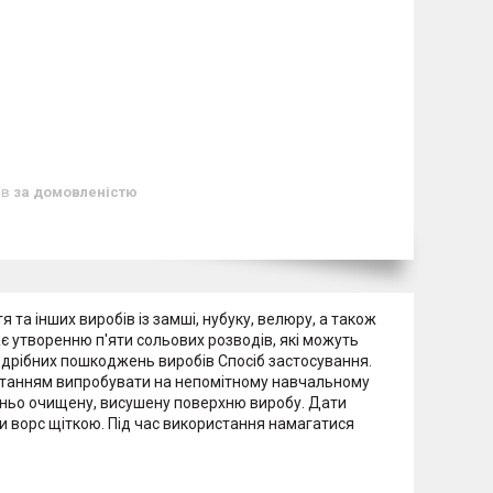
ів
за домовленістю
та інших виробів із замші, нубуку, велюру, а також
гає утворенню п'яти сольових розводів, які можуть
ю дрібних пошкоджень виробів Спосіб застосування.
истанням випробувати на непомітному навчальному
едньо очищену, висушену поверхню виробу. Дати
ти ворс щіткою. Під час використання намагатися