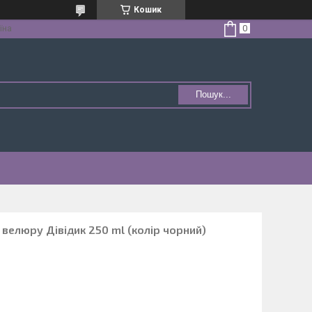
Кошик
їна
Пошук...
 велюру Дівідик 250 ml (колір чорний)