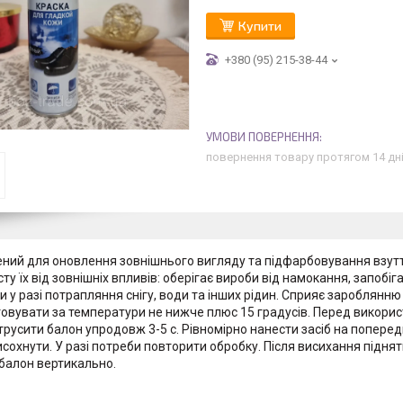
Купити
+380 (95) 215-38-44
повернення товару протягом 14 дн
ний для оновлення зовнішнього вигляду та підфарбовування взуття 
ту їх від зовнішніх впливів: оберігає вироби від намокання, запобі
и у разі потрапляння снігу, води та інших рідин. Сприяє зароблянн
овувати за температури не нижче плюс 15 градусів. Перед викор
Струсити балон упродовж 3-5 с. Рівномірно нанести засіб на попер
исохнути. У разі потреби повторити обробку. Після висихання підня
балон вертикально.