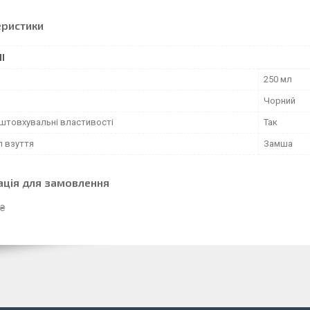
еристики
І
250 мл
Чорний
штовхувальні властивості
Так
л взуття
Замша
ація для замовлення
 ₴