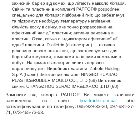
захисний бар'єр від комах, що літають навколо ліхтаря.
Свічки та пластини в комплекті РАПТОР® розроблені
спеціально для ліхтаря: підібраний ґніт, що забезпечує
та підтримує необхідну температуру нагрівання;
кількість воску в свічку, яке точно розраховане на
ефективний час дії пластини; активна речовина в
пластині. Отже, свічка є індикатором ефективної дії
однієї пластини. D-alletrin (d-аллетрин) — активна
речовина нового покоління, що застосовується для
боротьби з мухами, комарами та іншими комахами в
побуті. На комах d-аллетрин чинить нервово-
паралітичну дію. Виробник пластини: Zobele Holding
S.p.A (Італія) Виготовник ліхтаря: NINGBO HUABAO
PLASTIC&RUBBER MOULD CO., LTD (68) Виготовник
свічки: CHANGZHOU SERAD IMP.&EXP.CO.,LTD (68)
Замовити від комарів РАПТОР Ви можете залишити
замовлення на сайті
hoz-trade.com.ua
або
зателефонувавши по телефону: 095-929-33-30, 097-981-27-
71, 073-465-73-93.