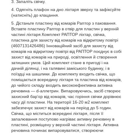
Запаліть свічку.
Одягніть плафон на дно ліхтаря зверху та зафіксуйте
(натисніть) до клацання.
Дістаньте пластину від комарів Раптор з паковання.
Вставте пластину Раптор в отвір для пластин у верхній
частині ліхтаря.Комплект РАПТОР ліхтар, свічка,
пластина для захисту від комарів на відкритому повітрі
(4607131426486) Інноваційний засіб для захисту від
комарів на відкритому повітрі від РАПТОР поєднує в собі
захист від комарів на природі, освітлення й створення
затишних умов. Цей комплект стане в пригоді і на
дачній ділянці, і на галявині заміського будинку, і в
поїздці на шашлики. До комплекту входить свічка, що
поміщається всередину ліхтаря та пластина від комарів,
до чийого складу входить високоефективна активна
речовина — d-аллетрин. Випаровуючись, засіб створює
захисний бар'єр від комарів, час горіння свічки дорівнює
часу дії пластини. На території 16-20 м2 комплект
забезпечує захист від комарів на період до 5 годин.
Свічка, що міститься всередині ліхтаря, після її
запалювання поступово нагріває активну речовину в
пластині, розміщену у верхній частині ліхтаря. Активна
речовина починає випаровуватися, створюючи