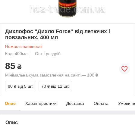
Дихлофос "Дихло Force" від летючих і
повзальних, 400 мл
Немає в наявності
Код: 400мл
Опт і роздріб
85
₴
Мінімальна сума замовлення на сайті — 100 ₴
80 ₴
від 5 шт.
70 ₴
від 12 шт.
Опис
Характеристики
Доставка
Оплата
Умови п
Опис