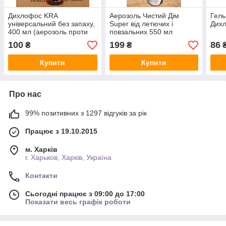
Дихлофос KRA
Аерозоль Чистий Дім
Гель
універсальний без запаху,
Super від летючих і
Дихл
400 мл (аерозоль проти
повзальних 550 мл
летючих і повзальних)
100
199
86
₴
₴
Купити
Купити
Про нас
99% позитивних з 1297 відгуків за рік
Працює з 19.10.2015
м. Харків
г. Харьков, Харків, Україна
Контакти
Сьогодні працює з 09:00 до 17:00
Показати весь графік роботи