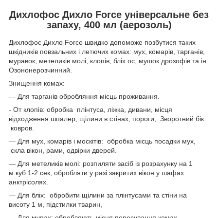
Дихлофос Дихло Force універсальне без
запаху, 400 мл (аерозоль)
Дихлофос Дихло Force швидко допоможе позбутися таких
шкідників повзальних і летючих комах: мух, комарів, тарганів,
муравок, метеликів молі, клопів, бліх ос, мушок дрозофів та ін.
Озононерозчинний.
Знищення комах:
― Для тарганів обробляння місць проживання.
- От клопів: обробка плінтуса, ліжка, дивани, місця
відходження шпалер, щілини в стінах, пороги,. Зворотний бік
ковров.
— Для мух, комарів і москітів: обробка місць посадки мух,
скла вікон, рами, одвірки дверей.
― Для метеликів молі: розпиляти засіб із розрахунку на 1
м.куб 1-2 сек, обробляти у разі закритих вікон у шафах
анктрісолях.
― Для бліх: обробити щілини за плінтусами та стіни на
висоту 1 м, підстилки тварин,
― Для мурах: обробляють місця пересування комах.