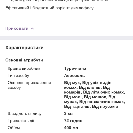
Ефективний і бюджетний варіант димлофосу.
Приховати
Характеристики
Основні атрибути
Країна виробник
Туреччина
Тип засобу
Аерозоль
Основне призначення
Від мух, Від усіх видів
засобу
комах, Від клопів, Від
комарів, Від літаючих комах,
Від молі, Від мошок, Від
мурах, Від повзаючих комах,
Від тарганів, Від прусаків
Швидкість впливу
3 хв
Тривалість дії
72 годин
Об`єм
400 мл