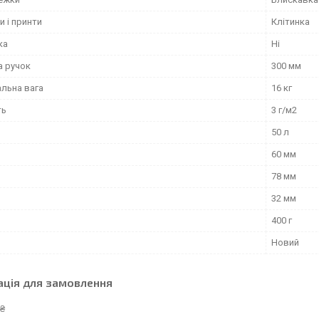
и і принти
Клітинка
ка
Ні
 ручок
300 мм
льна вага
16 кг
ть
3 г/м2
50 л
60 мм
78 мм
32 мм
400 г
Новий
ація для замовлення
 ₴