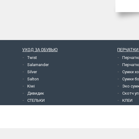
УХОД ЗА ОБУВЬЮ
ПЕРЧАТКИ
Twist
Перчатк
Salamander
Перчатк
Silver
Сумки х
Salton
Сумки б
Kiwi
Эко сум
Дивидик
Скотч у
СТЕЛЬКИ
КЛЕИ