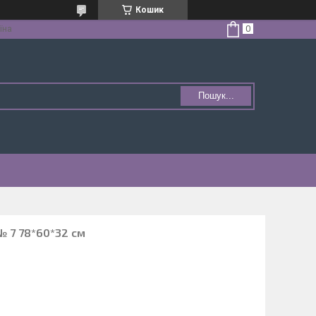
Кошик
їна
Пошук...
№ 7 78*60*32 см