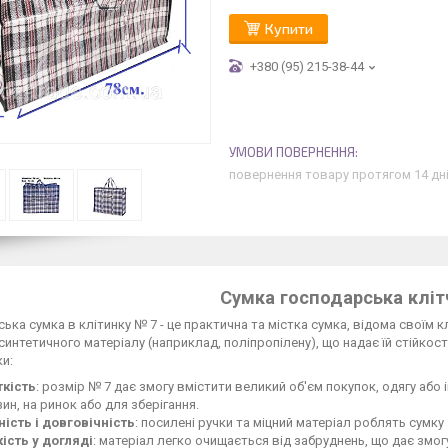
Купити
+380 (95) 215-38-44
повернення товару протягом 14 дн
Сумка господарська клі
ька сумка в клітинку № 7 - це практична та містка сумка, відома своїм
синтетичного матеріалу (наприклад, поліпропілену), що надає їй стійкост
ки:
ткість
: розмір № 7 дає змогу вмістити великий об'єм покупок, одягу або
зин, на ринок або для зберігання.
ість і довговічність
: посилені ручки та міцний матеріал роблять сумк
ість у догляді
: матеріал легко очищається від забруднень, що дає змогу