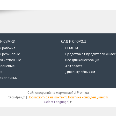
 И СУМКИ
САД И ОГОРОД
и рабочие
СЕМЕНА
и резиновые
Средства от вредителей и нас
озяйственные
Все для консервации
олоневые
Автопаста
ки
Для выгребных ям
паковочный
Сайт створений на маркетплейсі
Prom.ua
"Хоз-Трейд" |
Поскаржитися на контент
|
Політика конфіденційності
Select Language
▼