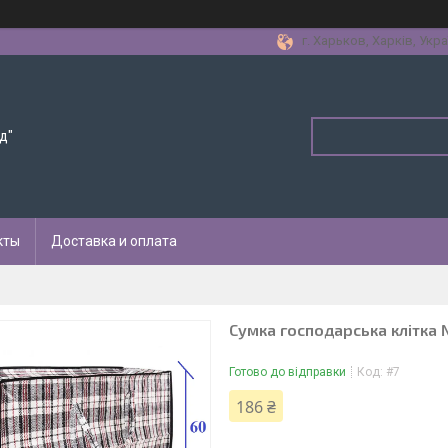
г. Харьков, Харків, Укра
д"
кты
Доставка и оплата
Сумка господарська клітка 
Готово до відправки
Код:
#7
186 ₴