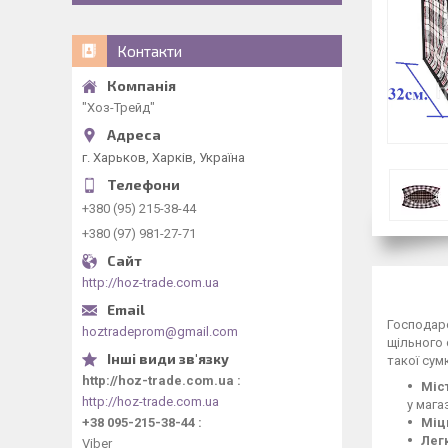
Контакти
"Хоз-Трейд"
г. Харьков, Харків, Україна
+380 (95) 215-38-44
+380 (97) 981-27-71
http://hoz-trade.com.ua
Господарс
hoztradeprom@gmail.com
щільного 
такої сум
http://hoz-trade.com.ua
Міс
http://hoz-trade.com.ua
у мага
+38 095-215-38-44
Міцн
Легк
Viber