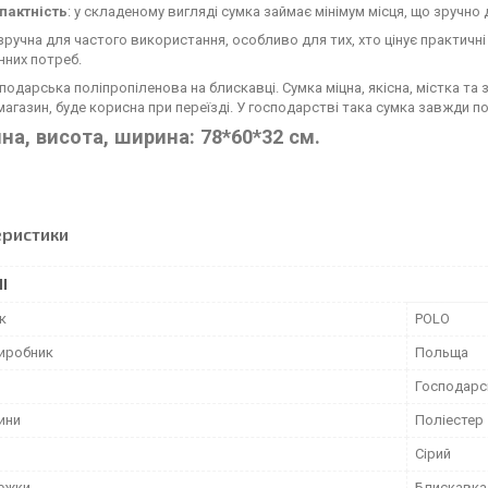
пактність
: у складеному вигляді сумка займає мінімум місця, що зручно 
зручна для частого використання, особливо для тих, хто цінує практичні
нних потреб.
подарська поліпропіленова на блискавці. Сумка міцна, якісна, містка та
магазин, буде корисна при переїзді. У господарстві така сумка завжди по
а, висота, ширина: 78*60*32 см.
еристики
І
к
POLO
виробник
Польща
Господарс
ини
Поліестер
Сірий
тежки
Блискавка