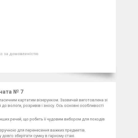
ів
за домовленістю
тчата № 7
 класичним картатим візерунком. Зазвичай виготовлена зі
і до вологи, розривів і зносу. Ось основні особливості
 інших речей, що робить її чудовим вибором для походів
у зручною для перенесення важких предметів.
 довго зберігати сумку в гарному стані.