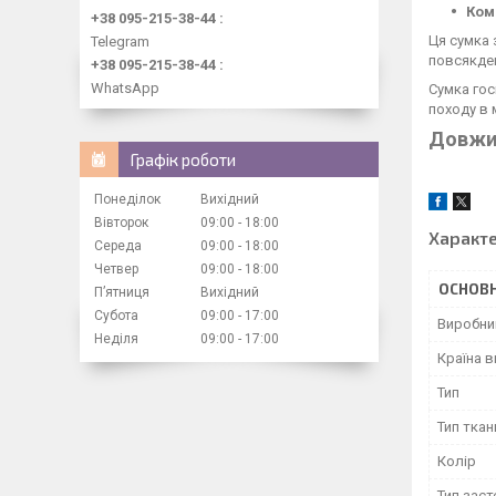
Ком
+38 095-215-38-44
Ця сумка 
Telegram
повсякде
+38 095-215-38-44
WhatsApp
Сумка гос
походу в 
Довжин
Графік роботи
Понеділок
Вихідний
Вівторок
09:00
18:00
Характ
Середа
09:00
18:00
Четвер
09:00
18:00
ОСНОВН
Пʼятниця
Вихідний
Субота
09:00
17:00
Виробни
Неділя
09:00
17:00
Країна 
Тип
Тип ткан
Колір
Тип зас