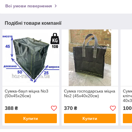
Всі умови повернення
Подібні товари компанії
Сумка-баул міцна No3
Сумка господарська міцна
Сумк
(50х45х26см)
No2 (45х40х20см)
кліт
40х3
388
370
100
₴
₴
Купити
Купити