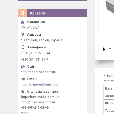
Контакти
"Хоз-Трейд"
г. Харьков, Харків, Україна
+380 (95) 215-38-44
+380 (97) 981-27-71
http://hoz-trade.com.ua
Рибо
миєтьс
hoztradeprom@gmail.com
Вага
Зага
http://hoz-trade.com.ua
http://hoz-trade.com.ua
Ширин
+38 095-215-38-44
Товщи
Viber