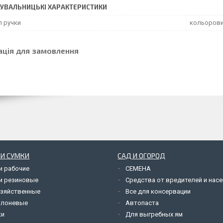
УВАЛЬНИЦЬКІ ХАРАКТЕРИСТИКИ
л ручки
кольорови
ація для замовлення
 И СУМКИ
САД И ОГОРОД
и рабочие
СЕМЕНА
и резиновые
Средства от вредителей и нас
озяйственные
Все для консервации
олоневые
Автопаста
ки
Для выгребных ям