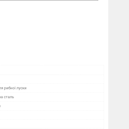
я рибної луски
а сталь
й