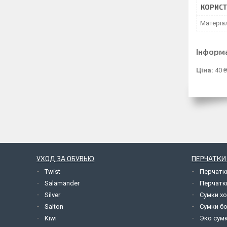
КОРИСТ
Матеріа
Інформ
Ціна:
40 ₴
УХОД ЗА ОБУВЬЮ
ПЕРЧАТКИ
Twist
Перчатк
Salamander
Перчатк
Silver
Сумки х
Salton
Сумки б
Kiwi
Эко сум