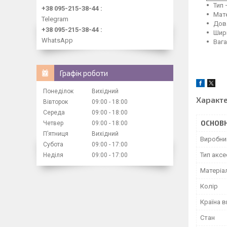
Тип 
+38 095-215-38-44
Мате
Telegram
Довж
+38 095-215-38-44
Шири
WhatsApp
Вага 
Графік роботи
Понеділок
Вихідний
Характ
Вівторок
09:00
18:00
Середа
09:00
18:00
ОСНОВН
Четвер
09:00
18:00
Пʼятниця
Вихідний
Виробни
Субота
09:00
17:00
Тип аксе
Неділя
09:00
17:00
Матеріа
Колір
Країна 
Стан