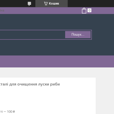
Кошик
їна
Пошук...
талі для очищення луски риби
ті — 100 ₴