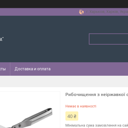
г. Харьков, Харків, Укра
д"
кты
Доставка и оплата
Рибочищення з неіржавкої с
Немає в наявності
40 ₴
Мінімальна сума замовлення на сай