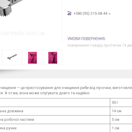
+380 (95) 215-38-44
повернення товару протягом 14 дн
чищення — це пристосування для очищення риби від лусочки, виготовлені 
я. А отже, вона може слугувати довго та надійно.
50 г
льна довжина
14 см
а робочої частини
5 см
на ручки
1 см