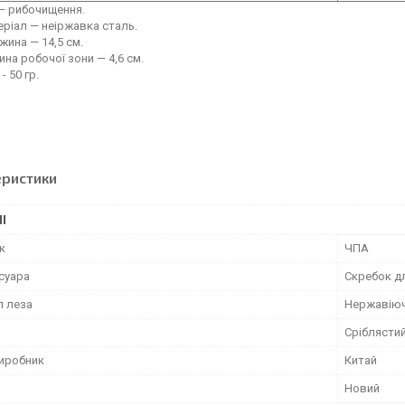
— рибочищення.
ріал — неіржавка сталь.
ина — 14,5 см.
на робочої зони — 4,6 см.
- 50 гр.
еристики
І
к
ЧПА
суара
Скребок дл
л леза
Нержавіюч
Сріблясти
виробник
Китай
Новий