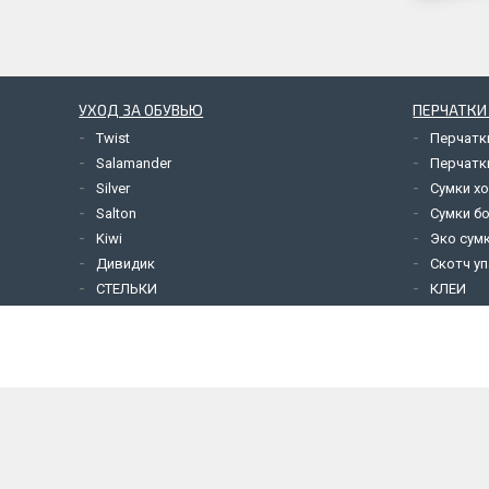
УХОД ЗА ОБУВЬЮ
ПЕРЧАТКИ
Twist
Перчатк
Salamander
Перчатк
Silver
Сумки х
Salton
Сумки б
Kiwi
Эко сум
Дивидик
Скотч у
СТЕЛЬКИ
КЛЕИ