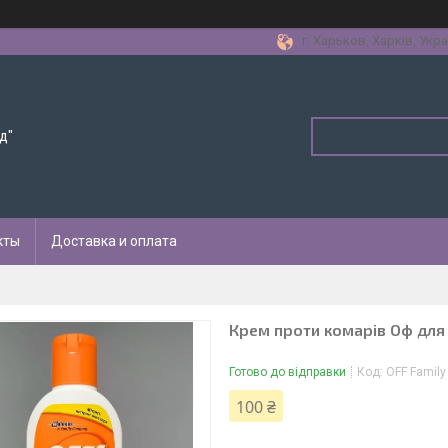
г. Харьков, Харків, Укра
д"
кты
Доставка и оплата
Крем проти комарів Оф для 
Готово до відправки
Код:
OFF Family
100 ₴