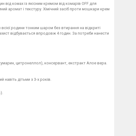
ин від комах із якісним кремом від комарів OFF для
мний аромат і текстуру. Хімічний засіб проти мошкари крем
я всієї родини тонким шаром без втирання на відкриті
 захист відбувається впродовж 4 годин. За потреби нанести
 кумарин, цитронеллол), консервант, екстракт Алое вера.
 навіть дітьми з 3-х років.
).