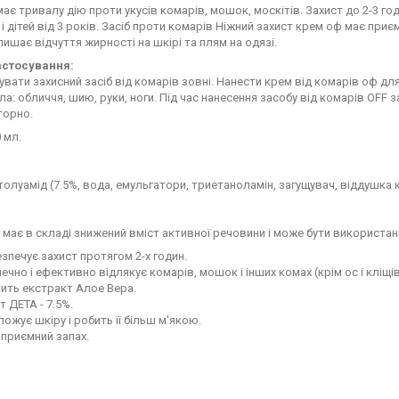
ає тривалу дію проти укусів комарів, мошок, москітів. Захист до 2-3 год
і дітей від 3 років. Засіб проти комарів Ніжний захист крем оф має приє
лишає відчуття жирності на шкірі та плям на одязі.
астосування:
вати захисний засіб від комарів зовні. Нанести крем від комарів оф дл
іла: обличчя, шию, руки, ноги. Під час нанесення засобу від комарів OFF
торно.
 мл.
лтолуамід (7.5%, вода, емульгатори, триетаноламін, загущувач, віддушка
 має в складі знижений вміст активної речовини і може бути використаний
зпечує захист протягом 2-х годин.
ечно і ефективно відлякує комарів, мошок і інших комах (крім ос і кліщів
ить екстракт Алое Вера.
т ДЕТА - 7.5%.
ожує шкіру і робить її більш м'якою.
приємний запах.