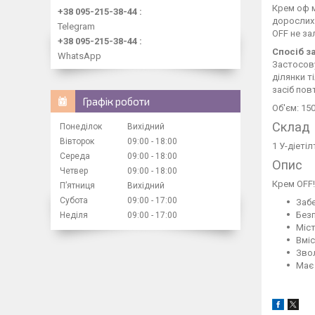
Крем оф м
+38 095-215-38-44
дорослих 
Telegram
OFF не за
+38 095-215-38-44
Спосіб з
WhatsApp
Застосову
ділянки т
засіб пов
Графік роботи
Об'єм: 150
Склад
Понеділок
Вихідний
Вівторок
09:00
18:00
1 У-діеті
Середа
09:00
18:00
Опис
Четвер
09:00
18:00
Крем ОFF!
Пʼятниця
Вихідний
Субота
09:00
17:00
Забе
Безп
Неділя
09:00
17:00
Міст
Вміс
Звол
Має 