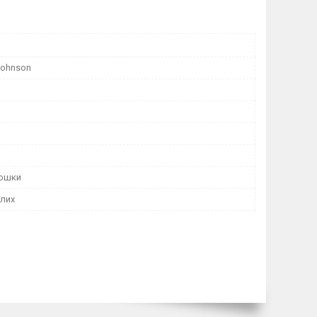
ohnson
Мошки
лих