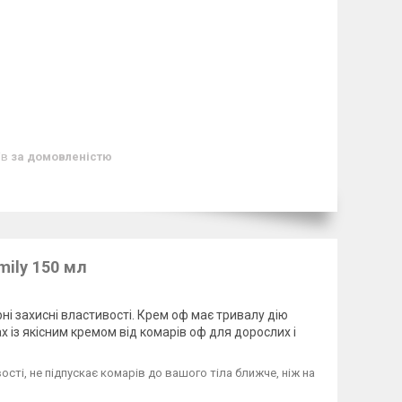
ів
за домовленістю
mily 150 мл
ні захисні властивості. Крем оф має тривалу дію
ах із якісним кремом від комарів оф для дорослих і
ості, не підпускає комарів до вашого тіла ближче, ніж на