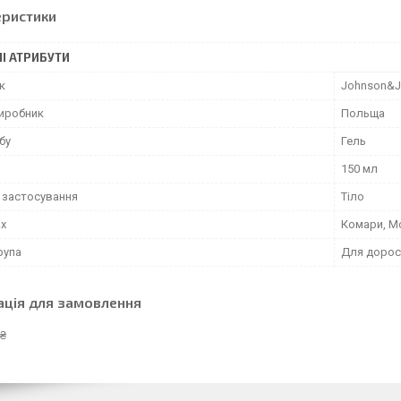
еристики
І АТРИБУТИ
к
Johnson&J
виробник
Польща
бу
Гель
150 мл
 застосування
Тіло
ах
Комари, 
рупа
Для дорос
ація для замовлення
 ₴