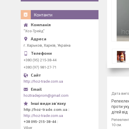
Контакти
"Хоз-Трейд"
г. Харьков, Харків, Україна
+380 (95) 215-38-44
+380 (97) 981-27-71
http://hoz-trade.com.ua
Дата виго
hoztradeprom@gmail.com
Репеелен
проти уку
http://hoz-trade.com.ua
дітей від
http://hoz-trade.com.ua
Репеелент
+38 095-215-38-44
10 см.
Viber