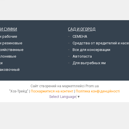
 И СУМКИ
САД И ОГОРОД
и рабочие
СЕМЕНА
и резиновые
Средства от вредителей и нас
озяйственные
Все для консервации
олоневые
Автопаста
ки
Для выгребных ям
паковочный
Сайт створений на маркетплейсі
Prom.ua
"Хоз-Трейд" |
Поскаржитися на контент
|
Політика конфіденційності
Select Language
▼