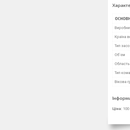
Характ
ОСНОВН
Виробни
Країна 
Тип засо
Об`єм
Область
Тип ком
Вікова г
Інформ
Ціна:
100