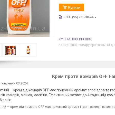
Купити
+380 (95) 215-38-44
повернення товару протягом 14 дн
Крем проти комарів OFF Fa
товлення 03.2024
тний — крем від комарів OFF має приємний аромат алое вера та гар
сів комарів, мошок, москітів. Ефективний захист до 4 годин від ком
 6 років.
ний — крем від комарів OFF має приємний аромат і гарні захисні властив