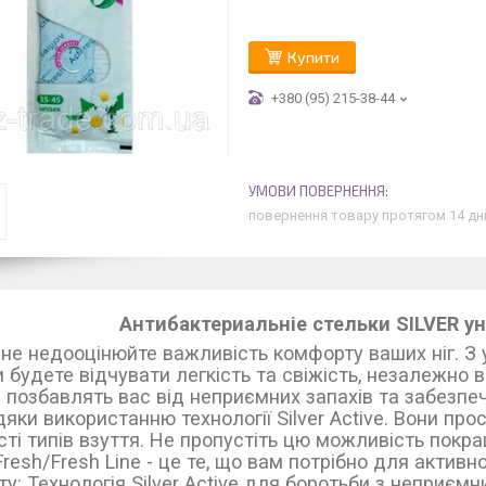
Купити
+380 (95) 215-38-44
повернення товару протягом 14 дн
Антибактериальніе стельки SILVER у
не недооцінюйте важливість комфорту ваших ніг. З ус
 будете відчувати легкість та свіжість, незалежно ві
и позбавлять вас від неприємних запахів та забезп
дяки використанню технології Silver Active. Вони про
ті типів взуття. Не пропустіть цю можливість покращи
Fresh/Fresh Line - це те, що вам потрібно для актив
ту: Технологія Silver Active для боротьби з непри