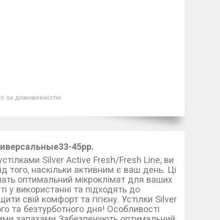
ів
за домовленістю
ниверсальные33-45рр.
тілками Silver Аctive Fresh/Fresh Line, ви
д того, наскільки активним є ваш день. Ці
ечать оптимальний мікроклімат для ваших
сті у використанні та підходять до
ти свій комфорт та гігієну. Устілки Silver
ного та безтурботного дня! Особливості
ємними запахами Забезпечують оптимальний