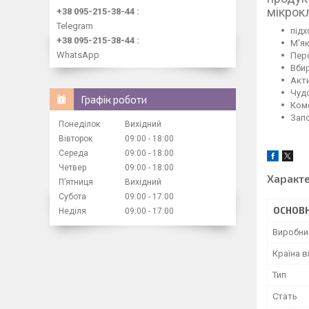
мікрок
+38 095-215-38-44
Telegram
підх
+38 095-215-38-44
М'я
WhatsApp
Перф
Вбир
Акти
Чудо
Графік роботи
Комф
Запо
Понеділок
Вихідний
Вівторок
09:00
18:00
Середа
09:00
18:00
Четвер
09:00
18:00
Характ
Пʼятниця
Вихідний
Субота
09:00
17:00
ОСНОВН
Неділя
09:00
17:00
Виробни
Країна 
Тип
Стать