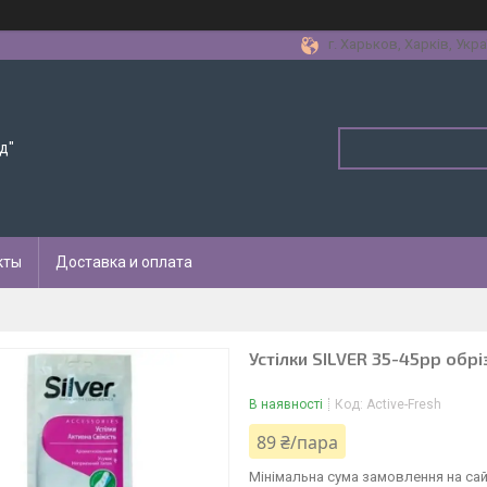
г. Харьков, Харків, Укра
д"
кты
Доставка и оплата
Устілки SILVER 35-45рр обрі
В наявності
Код:
Active-Fresh
89 ₴/пара
Мінімальна сума замовлення на сай