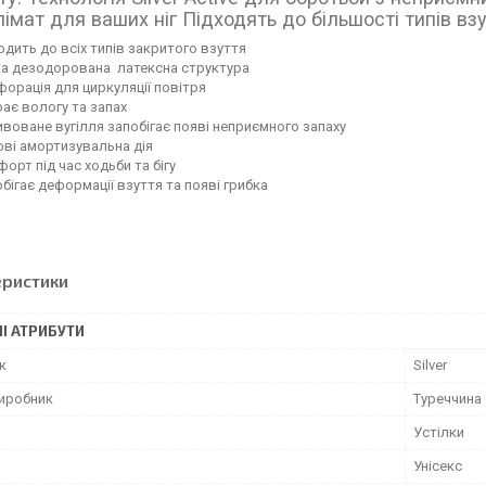
лімат для ваших ніг Підходять до більшості типів вз
одить до всіх типів закритого взуття
ка дезодорована латексна структура
орація для циркуляції повітря
ає вологу та запах
воване вугілля запобігає появі неприємного запаху
ві амортизувальна дія
орт під час ходьби та бігу
бігає деформації взуття та появі грибка
еристики
І АТРИБУТИ
к
Silver
виробник
Туреччина
Устілки
Унісекс