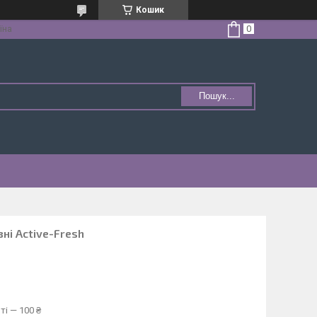
Кошик
їна
Пошук...
зні Active-Fresh
ті — 100 ₴