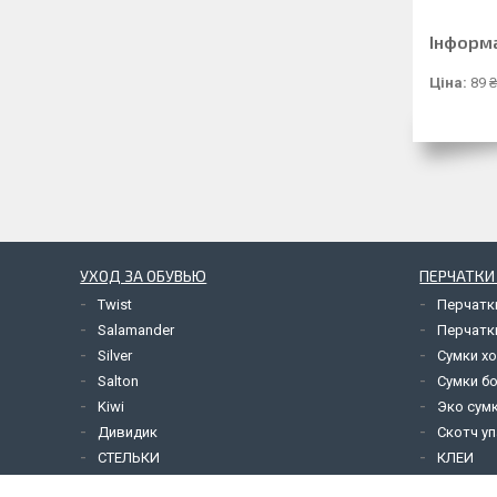
Інформ
Ціна:
89 
УХОД ЗА ОБУВЬЮ
ПЕРЧАТКИ
Twist
Перчатк
Salamander
Перчатк
Silver
Сумки х
Salton
Сумки б
Kiwi
Эко сум
Дивидик
Скотч у
СТЕЛЬКИ
КЛЕИ