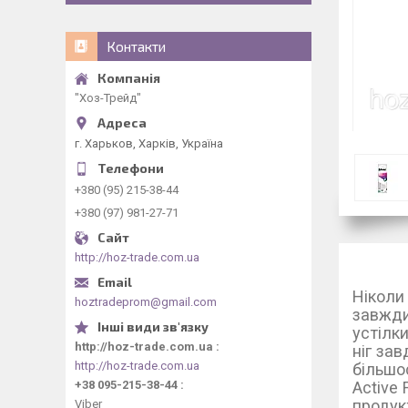
Контакти
"Хоз-Трейд"
г. Харьков, Харків, Україна
+380 (95) 215-38-44
+380 (97) 981-27-71
http://hoz-trade.com.ua
Ніколи 
hoztradeprom@gmail.com
завжди
устілк
http://hoz-trade.com.ua
ніг зав
http://hoz-trade.com.ua
більшос
+38 095-215-38-44
Аctive 
продук
Viber