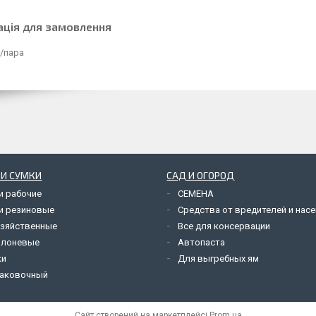
ація для замовлення
₴/пара
 И СУМКИ
САД И ОГОРОД
и рабочие
СЕМЕНА
и резиновые
Средства от вредителей и нас
озяйственные
Все для консервации
олоневые
Автопаста
ки
Для выгребных ям
паковочный
Сайт створений на маркетплейсі
Prom.ua