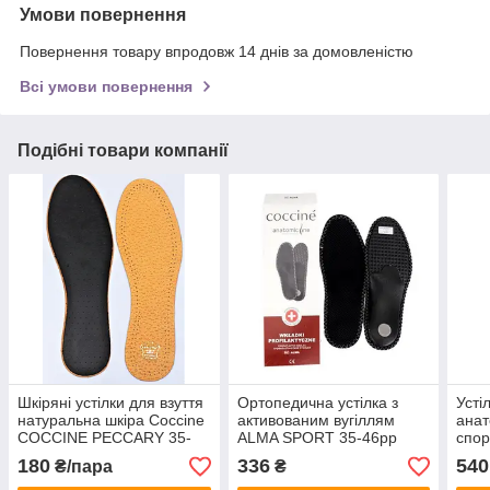
Умови повернення
Повернення товару впродовж 14 днів за домовленістю
Всі умови повернення
Подібні товари компанії
Шкіряні устілки для взуття
Ортопедична устілка з
Усті
натуральна шкіра Coccine
активованим вугіллям
анат
COCCINE PECCARY 35-
ALMA SPORT 35-46рр
спор
46рр.
Coc
180
336
540
₴/пара
₴
TRA