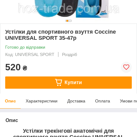
Устілки для спортивного взуття Coccine
UNIVERSAL SPORT 35-47р
Готово до відправки
Код: UNIVERSAL SPORT
Роздріб
520
₴
Купити
Опис
Характеристики
Доставка
Оплата
Умови п
Опис
Устілки трекінгові анатомічні для
спортивного взуття Coccine UNIVERSAL