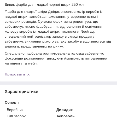
Дивик фарба для гладкої чорної шкіри 250 мл
Фарба для гладкої шкіри Дівідик оновлює колір виробів із
гладкої шкіри, запобігає намокання, утворенню плям і
сольових розводів. Сучасна ефективна рецептура, що
забезпечує якісне фарбування, відновлення й освіження
кольору виробів із гладкої шкіри, технологія Neutraq:
спеціальний нейтралізатор запаху в складі продукту
забезпечує зниження різкого запаху засобу в відрізняється від
аналогів, представлених на ринку.
Спеціально підібрана розпилювальна головка забезпечує
фокусніше розпилення, знижуючи ймовірність потрапляння
на підлогу та меблі.
Приховати
Характеристики
Основні
Виробник
Дивидик
Тип засобу
Аерозоль