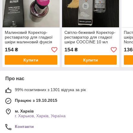
Малиновий Коректор-
Світло-бежевий Коректор-
Паст
реставратор для гладкої
реставратор для гладкої
шкір
шкіри малиновий фуксія
шкіри COCCINE 10 мл
Nono
COCCINE 10 мл
мл
154
154
136
₴
₴
Купити
Купити
Про нас
99% позитивних з 1301 відгука за рік
Працює з 19.10.2015
м. Харків
г. Харьков, Харків, Україна
Контакти