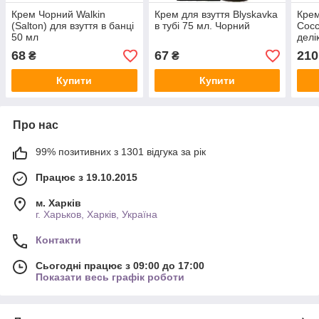
Крем Чорний Walkin
Крем для взуття Blyskavka
Крем
(Salton) для взуття в банці
в тубі 75 мл. Чорний
Cocc
50 мл
делі
68
67
210
₴
₴
Купити
Купити
Про нас
99% позитивних з 1301 відгука за рік
Працює з 19.10.2015
м. Харків
г. Харьков, Харків, Україна
Контакти
Сьогодні працює з 09:00 до 17:00
Показати весь графік роботи