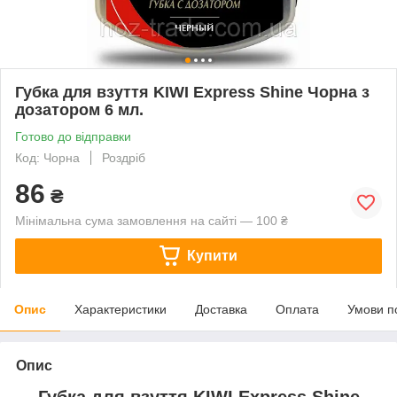
Губка для взуття KIWI Express Shine Чорна з
дозатором 6 мл.
Готово до відправки
Код: Чорна
Роздріб
86
₴
Мінімальна сума замовлення на сайті — 100 ₴
Купити
Опис
Характеристики
Доставка
Оплата
Умови п
Опис
Губка для взуття KIWI Express Shine