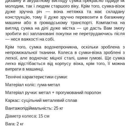
дизайну й акуратному вигляду сумка прекрасно підійде як
молодим, так і людям старшого віку. Крім того, сумка-візок
дуже зручна річ — вона нетяжка та має складану
конструкцію, тому її дуже зручно перевозити в багажнику
машини або в громадському транспорті. Компактна на
вигляд сумка на ділі дуже містка — це дасть Вам змогу
зробити всі заплановані покупки не перетрудаючись після
— неся важкості на собі.
Крім того, сумка водонепроникна, оскільки зроблена з
непромокальної тканини. Колеса в сумки-візка зроблені з
легкої, але водночас міцної сталі, шини гумові. Ще сумка
легко відстібається від корпусу візка, крім того, її можна
випрати в машинці.
Технічні характеристики сумки:
Матеріал коліс: гума-метал
Матеріал ручки: метал + прогумований поролон
Каркас: суцільний металевий сплав
Вантажопідіймальність: 25 кг
Діаметр колеса: 15 см
Вага: 2 кг