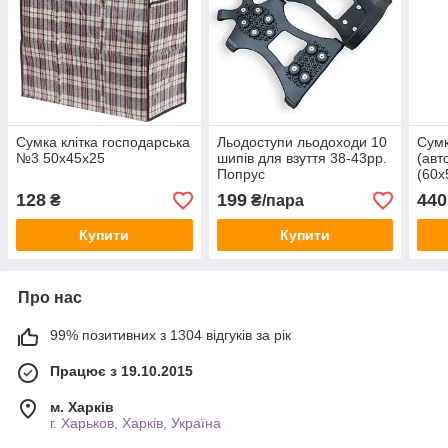
Сумка клітка господарська
Льодоступи льодоходи 10
Сумк
№3 50х45х25
шипів для взуття 38-43рр.
(авт
Попрус
(60х
128
199
440
₴
₴/пара
Купити
Купити
Про нас
99% позитивних з 1304 відгуків за рік
Працює з 19.10.2015
м. Харків
г. Харьков, Харків, Україна