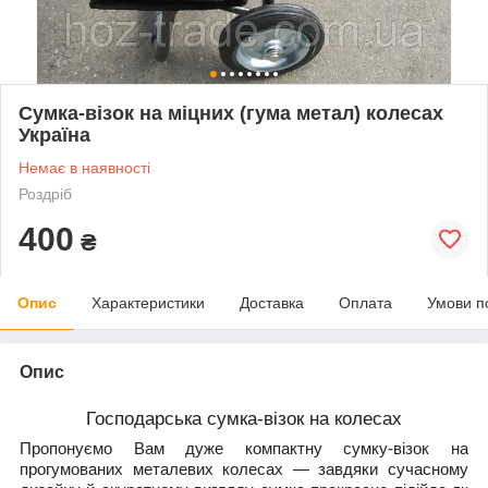
Сумка-візок на міцних (гума метал) колесах
Україна
Немає в наявності
Роздріб
400
₴
Опис
Характеристики
Доставка
Оплата
Умови п
Опис
Господарська сумка-візок на колесах
Пропонуємо Вам дуже компактну сумку-візок на
прогумованих металевих колесах — завдяки сучасному