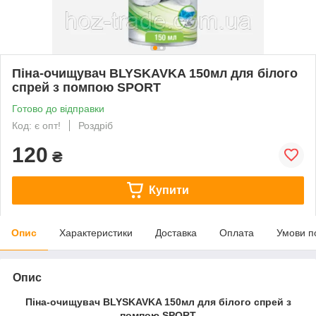
Піна-очищувач BLYSKAVKA 150мл для білого
спрей з помпою SPORT
Готово до відправки
Код: є опт!
Роздріб
120
₴
Купити
Опис
Характеристики
Доставка
Оплата
Умови п
Опис
Піна-очищувач BLYSKAVKA 150мл для білого спрей з
помпою SPORT