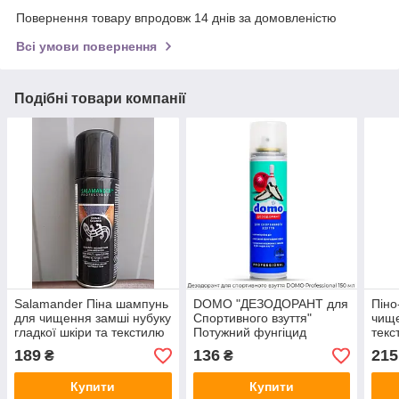
Повернення товару впродовж 14 днів за домовленістю
Всі умови повернення
Подібні товари компанії
Salamander Піна шампунь
DOMO "ДЕЗОДОРАНТ для
Піно
для чищення замші нубуку
Спортивного взуття"
чище
гладкої шкіри та текстилю
Потужний фунгіцид
тек
200 мл.
PROFESSIONAL, 150мл
SHA
189
136
215
₴
₴
Купити
Купити