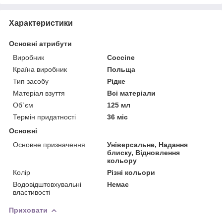
Характеристики
Основні атрибути
Виробник
Coccine
Країна виробник
Польща
Тип засобу
Рідке
Матеріал взуття
Всі матеріали
Об`єм
125 мл
Термін придатності
36 міс
Основні
Основне призначення
Універсальне, Надання
блиску, Відновлення
кольору
Колір
Різні кольори
Водовідштовхувальні
Немає
властивості
Приховати