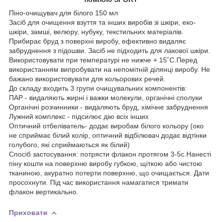
Піно-очищувач для білого 150 мл
Засіб для очищення взуття та інших виробів зі шкіри, еко-
шкіри, замші, велюру, нубуку, текстильних матеріалів.
Прибирає бруд з поверхні виробу, ефективно видаляє
забруднення з підошви. Засіб не підходить для лакової шкіри.
Використовувати при температурі не нижче + 15˚С.Перед
використанням випробувати на непомітній ділянці виробу. Не
бажано використовувати для кольорових речей.
До складу входить 3 групи очищувальних компонентів:
ПАР - видаляють жирні і важки молекули, органічні сполуки
Органічні розчинники - видаляють бруд, хімічне забруднення
Лужний комплекс - підсилює дію всіх інших
Оптичний отбеліватель- додає виробам білого кольору (око
не сприймає білий колір, оптичний відбілювач додає відтінки
голубого, які сприймаються як білий)
Спосіб застосування: потрясти флакон протягом 3-5с.Нанесті
піну кошти на поверхню виробу губкою, щіткою або чистою
тканиною, акуратно потерти поверхню, що очищається. Дати
просохнути. Під час використання намагатися тримати
флакон вертикально.
Приховати