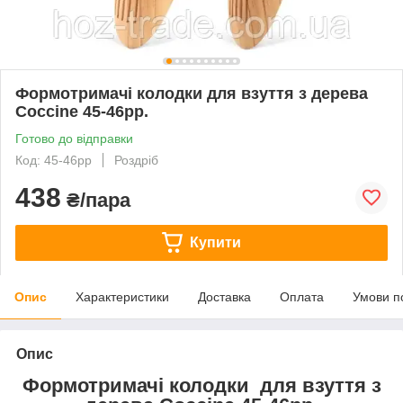
Формотримачі колодки для взуття з дерева
Coccine 45-46рр.
Готово до відправки
Код: 45-46рр
Роздріб
438
₴/пара
Купити
Опис
Характеристики
Доставка
Оплата
Умови п
Опис
Формотримачі колодки для взуття з