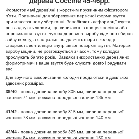
дерева Coccine 45-46рр.
Формотримачі дерев'яні з жорстким пружинним фіксатором
п'яти. Призначені для збереження первісної форми взуття
при міжсезонному зберіганні. Запобігають деформації взуття,
розгладжують заломи, що виникають в процесі носіння або
пересихання взуття. Букова деревина виробу відмінно вбирає
зайву вологу, а спеціальні поздовжні отвори в колодці
створюють вентиляцію внутрішньої поверхні взуття. Матеріал
виробу міцний, не розтріскується з часом, тому колодки
прослужать багато років. Завдяки використанню дерев'яних
формотримачів ваше взуття буде служити довго і радувати
вас.
Для зручного використання колодки продаються в декількох
здвоєних розмірах.
39/40
- повна довжина виробу 305 мм, ширина передньої
частини 74 мм, довжина передньої частини 135 мм.
41/42
- повна довжина виробу 315 мм, ширина передньої
частини 78 мм, довжина передньої частини 140 мм.
43/44
- повна довжина виробу 325 мм, ширина передньої
частини 84 мм, довжина передньої частини 150 мм.