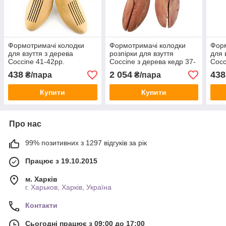
Формотримачі колодки
Формотримачі колодки
Форм
для взуття з дерева
розпірки для взуття
для 
Coccine 41-42рр.
Coccine з дерева кедр 37-
Cocc
38рр.
438
2 054
438
₴/пара
₴/пара
Купити
Купити
Про нас
99% позитивних з 1297 відгуків за рік
Працює з 19.10.2015
м. Харків
г. Харьков, Харків, Україна
Контакти
Сьогодні працює з 09:00 до 17:00