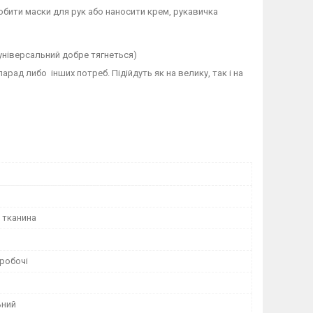
обити маски для рук або наносити крем, рукавичка
 універсальний добре тягнеться)
арад либо інших потреб. Підійдуть як на велику, так і на
 тканина
робочі
ьний