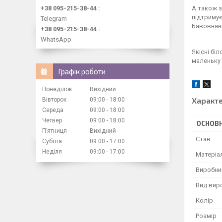
+38 095-215-38-44
А також з
підтриму
Telegram
Бавовняні
+38 095-215-38-44
WhatsApp
Якісні бі
маленьку 
Графік роботи
Понеділок
Вихідний
Характ
Вівторок
09:00
18:00
Середа
09:00
18:00
Четвер
09:00
18:00
ОСНОВН
Пʼятниця
Вихідний
Стан
Субота
09:00
17:00
Неділя
09:00
17:00
Матеріа
Виробни
Вид вир
Колір
Розмір