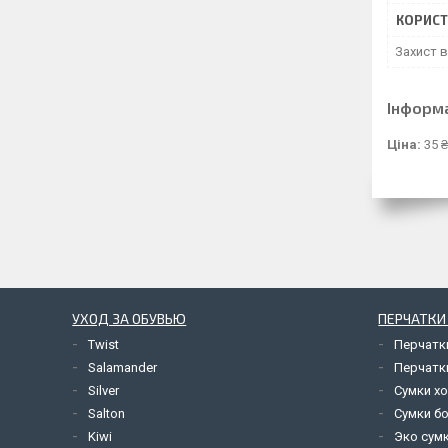
КОРИСТ
Захист в
Інформ
Ціна:
35 
УХОД ЗА ОБУВЬЮ
ПЕРЧАТКИ
Twist
Перчатк
Salamander
Перчатк
Silver
Сумки х
Salton
Сумки б
Kiwi
Эко сум