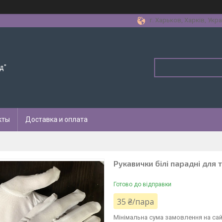
г. Харьков, Харків, Укра
д"
кты
Доставка и оплата
Рукавички білі парадні для 
Готово до відправки
35 ₴/пара
Мінімальна сума замовлення на сай