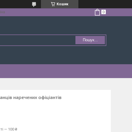
Кошик
їна
Пошук...
танців наречених офіціантів
ті — 100 ₴