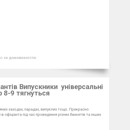
ів
за домовленістю
іантів Випускники універсальні
р 8-9 тягнуться
няних заходах, парадах, випуклих тощо. Прекрасно
 офіціанта під час проведення різних банкетів та інших