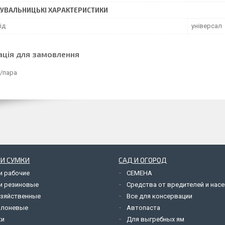
УВАЛЬНИЦЬКІ ХАРАКТЕРИСТИКИ
ід
універсал
ація для замовлення
₴/пара
 И СУМКИ
САД И ОГОРОД
и рабочие
СЕМЕНА
и резиновые
Средства от вредителей и нас
озяйственные
Все для консервации
олоневые
Автопаста
ки
Для выгребных ям