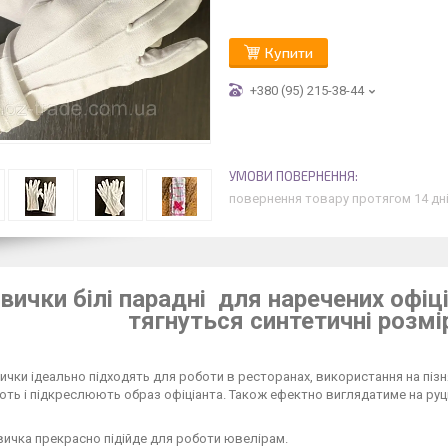
Купити
+380 (95) 215-38-44
повернення товару протягом 14 дн
вички білі парадні для наречених офіц
тягнуться синтетичні розмі
вички ідеально підходять для роботи в ресторанах, використання на піз
ь і підкреслюють образ офіціанта. Також ефектно виглядатиме на руці в
вичка прекрасно підійде для роботи ювелірам.