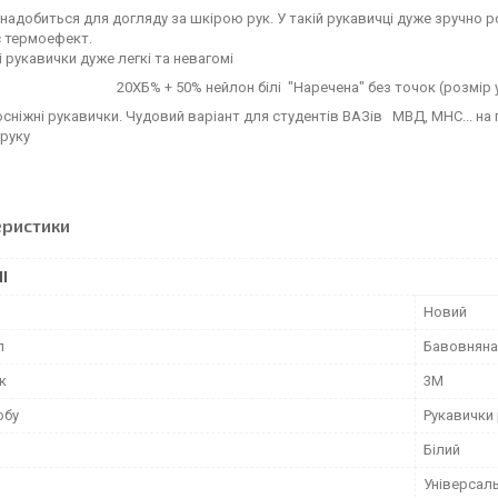
надобиться для догляду за шкірою рук. У такій рукавичці дуже зручно р
є термоефект.
 рукавички дуже легкі та невагомі
20ХБ% + 50% нейлон білі "Наречена" без точок (розмір
лосніжні рукавички. Чудовий варіант для студентів ВАЗів МВД, МНС... на п
руку
еристики
І
Новий
л
Бавовняна
к
3М
обу
Рукавички 
Білий
Універсал