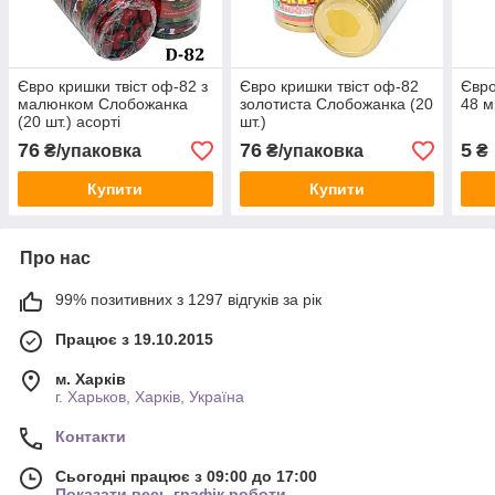
Євро кришки твіст оф-82 з
Євро кришки твіст оф-82
Євро
малюнком Слобожанка
золотиста Слобожанка (20
48 м
(20 шт.) асорті
шт.)
76
76
5
₴/упаковка
₴/упаковка
₴
Купити
Купити
Про нас
99% позитивних з 1297 відгуків за рік
Працює з 19.10.2015
м. Харків
г. Харьков, Харків, Україна
Контакти
Сьогодні працює з 09:00 до 17:00
Показати весь графік роботи