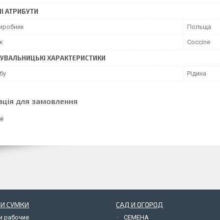
І АТРИБУТИ
виробник
Польща
к
Coccine
УВАЛЬНИЦЬКІ ХАРАКТЕРИСТИКИ
бу
Рідина
ація для замовлення
 ₴
 И СУМКИ
САД И ОГОРОД
и рабочие
СЕМЕНА