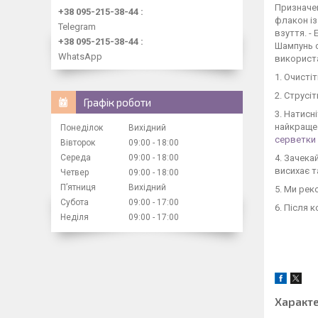
Призначен
+38 095-215-38-44
флакон із
Telegram
взуття. 
+38 095-215-38-44
Шампунь с
WhatsApp
використа
1. Очисті
2. Струсі
Графік роботи
3. Натисн
найкраще
Понеділок
Вихідний
серветки
Вівторок
09:00
18:00
Середа
09:00
18:00
4. Зачека
висихає 
Четвер
09:00
18:00
Пʼятниця
Вихідний
5. Ми рек
Субота
09:00
17:00
6. Після 
Неділя
09:00
17:00
Характ