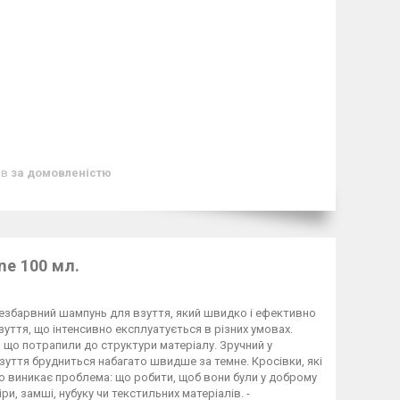
ів
за домовленістю
ne 100 мл.
 безбарвний шампунь для взуття, який швидко і ефективно
уття, що інтенсивно експлуатується в різних умовах.
, що потрапили до структури матеріалу. Зручний у
взуття брудниться набагато швидше за темне. Кросівки, які
то виникає проблема: що робити, щоб вони були у доброму
ри, замші, нубуку чи текстильних матеріалів. -