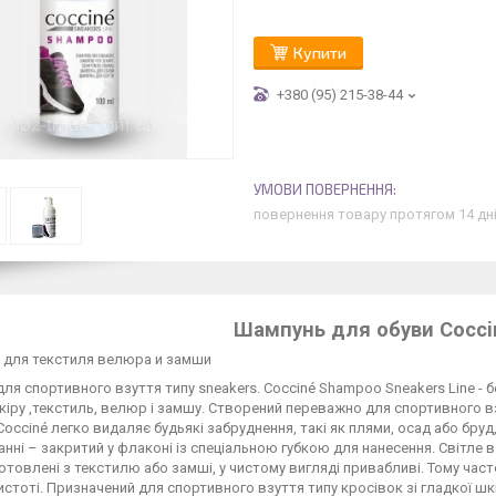
Купити
+380 (95) 215-38-44
повернення товару протягом 14 дн
Шампунь для обуви Cocci
 для текстиля велюра и замши
ля спортивного взуття типу sneakers. Cocciné Shampoo Sneakers Line -
іру ,текстиль, велюр і замшу. Створений переважно для спортивного вз
occiné легко видаляє будьякі забруднення, такі як плями, осад або бруд
нні – закритий у флаконі із спеціальною губкою для нанесення. Світле 
отовлені з текстилю або замші, у чистому вигляді привабливі. Тому час
чистоті. Призначений для спортивного взуття типу кросівок зі гладкої шкі