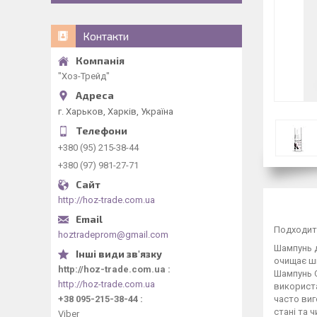
Контакти
"Хоз-Трейд"
г. Харьков, Харків, Україна
+380 (95) 215-38-44
+380 (97) 981-27-71
http://hoz-trade.com.ua
Подходит
hoztradeprom@gmail.com
Шампунь д
очищає шк
http://hoz-trade.com.ua
Шампунь C
http://hoz-trade.com.ua
використа
+38 095-215-38-44
часто виг
стані та 
Viber