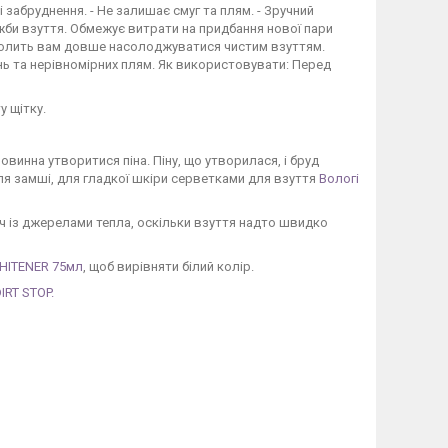
забруднення. - Не залишає смуг та плям. - Зручний
жби взуття. Обмежує витрати на придбання нової пари
волить вам довше насолоджуватися чистим взуттям.
нь та нерівномірних плям. Як використовувати: Перед
у щітку.
Повинна утворитися піна. Піну, що утворилася, і бруд
я замші, для гладкої шкіри серветками для взуття
Вологі
уч із джерелами тепла, оскільки взуття надто швидко
HITENER 75мл
, щоб вирівняти білий колір.
RT STOP.