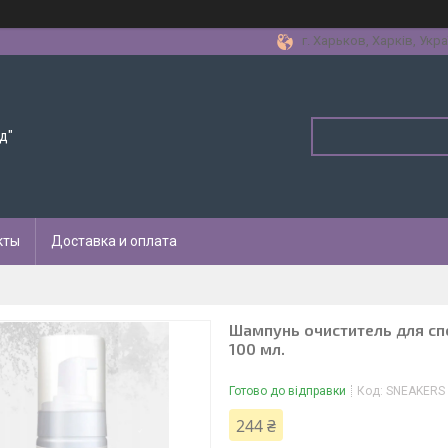
г. Харьков, Харків, Укра
д"
кты
Доставка и оплата
Шампунь очиститель для c
100 мл.
Готово до відправки
Код:
SNEAKERS
244 ₴