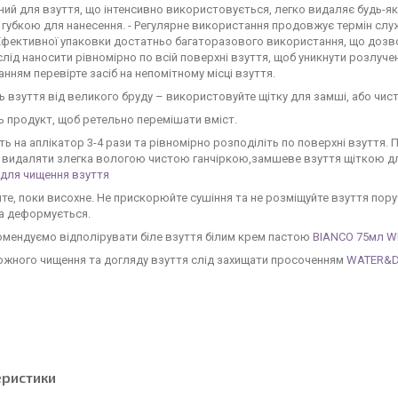
ий для взуття, що інтенсивно використовується, легко видаляє будь-які 
 губкою для нанесення. - Регулярне використання продовжує термін слу
- Ефективної упаковки достатньо багаторазового використання, що доз
лід наносити рівномірно по всій поверхні взуття, щоб уникнути розлуче
нням перевірте засіб на непомітному місці взуття.
ть взуття від великого бруду – використовуйте щітку для замші, або чист
ть продукт, щоб ретельно перемішати вміст.
іть на аплікатор 3-4 рази та рівномірно розподіліть по поверхні взуття. 
 видаляти злегка вологою чистою ганчіркою,замшеве взуття щіткою дл
 для чищення взуття
йте, поки висохне. Не прискорюйте сушіння та не розміщуйте взуття пор
та деформується.
омендуємо відполірувати біле взуття білим крем пастою
BIANCO 75мл
W
кожного чищення та догляду взуття слід захищати просоченням
WATER&DI
еристики