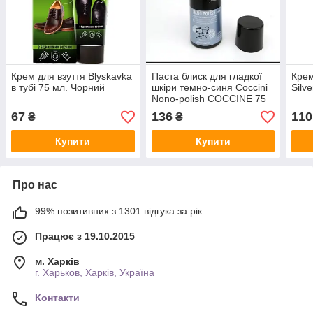
Крем для взуття Blyskavka
Паста блиск для гладкої
Крем
в тубі 75 мл. Чорний
шкіри темно-синя Coccini
Silv
Nono-polish COCCINE 75
мл
67
136
110
₴
₴
Купити
Купити
Про нас
99% позитивних з 1301 відгука за рік
Працює з 19.10.2015
м. Харків
г. Харьков, Харків, Україна
Контакти