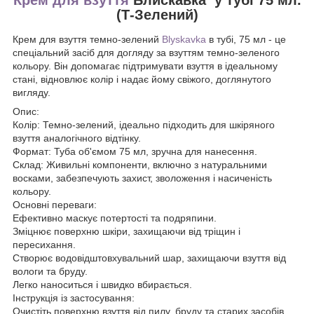
(Т-Зелений)
Крем для взуття темно-зелений
Blyskavka
в тубі, 75 мл - це
спеціальний засіб для догляду за взуттям темно-зеленого
кольору. Він допомагає підтримувати взуття в ідеальному
стані, відновлює колір і надає йому свіжого, доглянутого
вигляду.
Опис:
Колір: Темно-зелений, ідеально підходить для шкіряного
взуття аналогічного відтінку.
Формат: Туба об'ємом 75 мл, зручна для нанесення.
Склад: Живильні компоненти, включно з натуральними
восками, забезпечують захист, зволоження і насиченість
кольору.
Основні переваги:
Ефективно маскує потертості та подряпини.
Зміцнює поверхню шкіри, захищаючи від тріщин і
пересихання.
Створює водовідштовхувальний шар, захищаючи взуття від
вологи та бруду.
Легко наноситься і швидко вбирається.
Інструкція із застосування:
Очистіть поверхню взуття від пилу, бруду та старих засобів