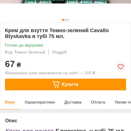
Крем для взуття Темно-зелений Cavallo
Blyskavka в тубі 75 мл.
Готово до відправки
Код: Темно-Зеленый
Роздріб
67
₴
Мінімальна сума замовлення на сайті — 100 ₴
Купити
Опис
Характеристики
Доставка
Оплата
Умови п
Опис
Крем для взуття
Блискавка у тубі 75 мл.