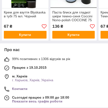
Крем для взуття Blyskavka
Паста блиск для гладкої
Крем
в тубі 75 мл. Чорний
шкіри темно-синя Coccini
Темн
Nono-polish COCCINE 75
мл
67
136
67
₴
₴
Купити
Купити
Про нас
99% позитивних з 1306 відгуків за рік
Працює з 19.10.2015
м. Харків
г. Харьков, Харків, Україна
Контакти
Сьогодні працює з 09:00 до 18:00
Показати весь графік роботи