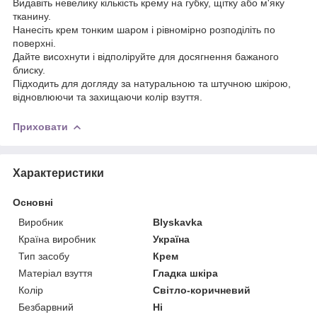
Видавіть невелику кількість крему на губку, щітку або м'яку
тканину.
Нанесіть крем тонким шаром і рівномірно розподіліть по
поверхні.
Дайте висохнути і відполіруйте для досягнення бажаного
блиску.
Підходить для догляду за натуральною та штучною шкірою,
відновлюючи та захищаючи колір взуття.
Приховати
Характеристики
Основні
Виробник
Blyskavka
Країна виробник
Україна
Тип засобу
Крем
Матеріал взуття
Гладка шкіра
Колір
Світло-коричневий
Безбарвний
Ні