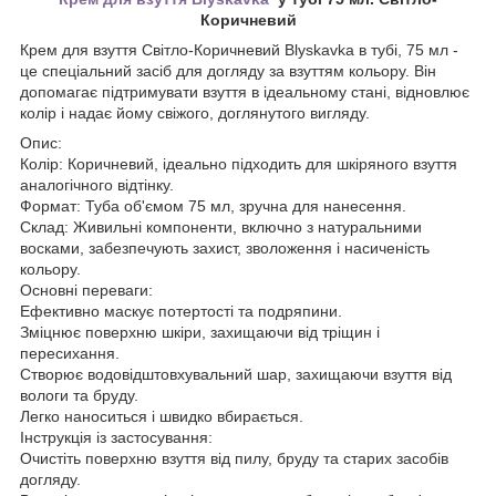
Коричневий
Крем для взуття Світло-Коричневий Blyskavka в тубі, 75 мл -
це спеціальний засіб для догляду за взуттям кольору. Він
допомагає підтримувати взуття в ідеальному стані, відновлює
колір і надає йому свіжого, доглянутого вигляду.
Опис:
Колір: Коричневий, ідеально підходить для шкіряного взуття
аналогічного відтінку.
Формат: Туба об'ємом 75 мл, зручна для нанесення.
Склад: Живильні компоненти, включно з натуральними
восками, забезпечують захист, зволоження і насиченість
кольору.
Основні переваги:
Ефективно маскує потертості та подряпини.
Зміцнює поверхню шкіри, захищаючи від тріщин і
пересихання.
Створює водовідштовхувальний шар, захищаючи взуття від
вологи та бруду.
Легко наноситься і швидко вбирається.
Інструкція із застосування:
Очистіть поверхню взуття від пилу, бруду та старих засобів
догляду.