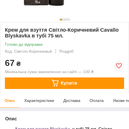
Крем для взуття Світло-Коричневий Cavallo
Blyskavka в тубі 75 мл.
Готово до відправки
Код: Светло-Коричневый
Роздріб
67
₴
Мінімальна сума замовлення на сайті — 100 ₴
Купити
Опис
Характеристики
Доставка
Оплата
Умови п
Опис
Крем для взуття
Blyskavka
у тубі 75 мл. Світло-