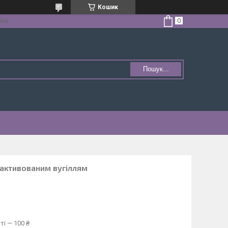
Кошик
їна
Пошук...
з активованим вугіллям
ті — 100 ₴