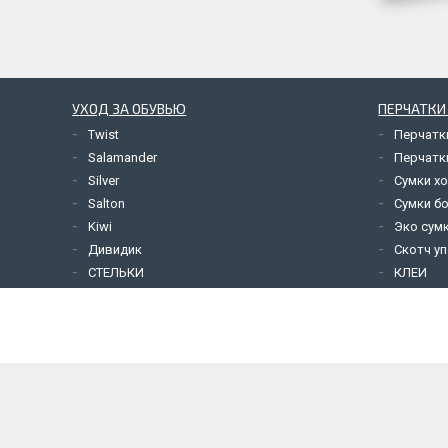
УХОД ЗА ОБУВЬЮ
ПЕРЧАТКИ
Twist
Перчатк
Salamander
Перчатк
Silver
Сумки х
Salton
Сумки б
Kiwi
Эко сум
Дивидик
Скотч у
СТЕЛЬКИ
КЛЕИ