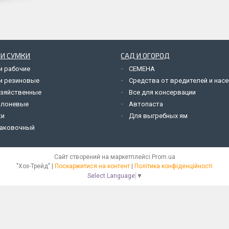
 И СУМКИ
САД И ОГОРОД
и рабочие
СЕМЕНА
и резиновые
Средства от вредителей и нас
озяйственные
Все для консервации
олоневые
Автопаста
ки
Для выгребных ям
паковочный
Сайт створений на маркетплейсі
Prom.ua
"Хоз-Трейд" |
Поскаржитися на контент
|
Політика конфіденційності
Select Language
▼