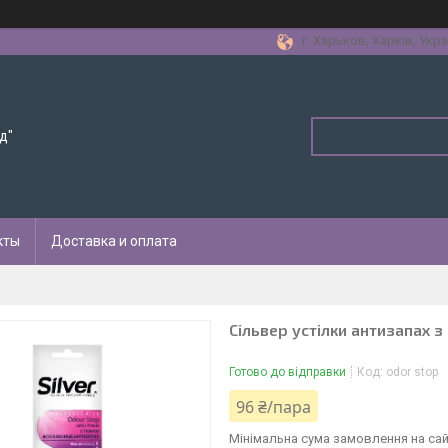
г. Харьков, Харків, Укра
д"
кты
Доставка и оплата
Сільвер устілки антизапах 
Готово до відправки
Код:
odor stop
96 ₴/пара
Мінімальна сума замовлення на сай