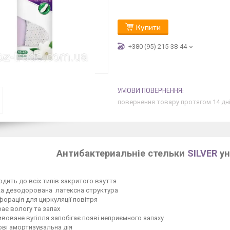
Купити
+380 (95) 215-38-44
повернення товару протягом 14 дн
Антибактериальніе стельки
SILVER
ун
одить до всіх типів закритого взуття
ка дезодорована латексна структура
орація для циркуляції повітря
ає вологу та запах
воване вугілля запобігає появі неприємного запаху
ві амортизувальна дія