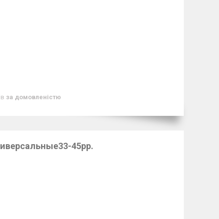
ів
за домовленістю
иверсальные33-45рр.