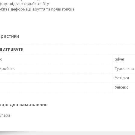
орт під час ходьби та бігу
бігає деформації взуття та появі грибка
еристики
І АТРИБУТИ
к
Silver
виробник
Туреччина
Устілки
Унісекс
ація для замовлення
₴/пара