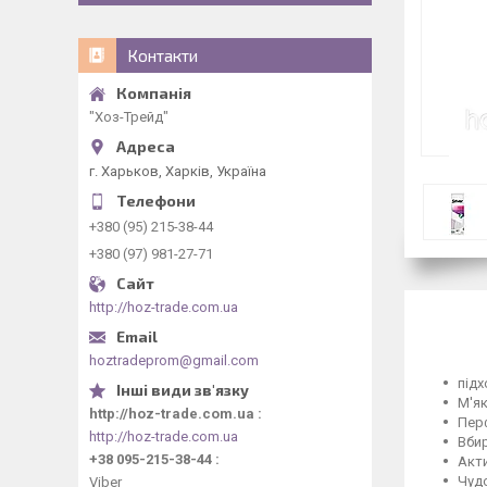
Контакти
"Хоз-Трейд"
г. Харьков, Харків, Україна
+380 (95) 215-38-44
+380 (97) 981-27-71
http://hoz-trade.com.ua
hoztradeprom@gmail.com
підх
М'я
http://hoz-trade.com.ua
Перф
http://hoz-trade.com.ua
Вбир
+38 095-215-38-44
Акти
Чудо
Viber