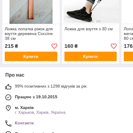
Ложка лопатка ріжок для
Ложка для взуття з 30 см
Лопа
взуття деревяна Coccine
мета
38 см
80 с
215
160
176
₴
₴
Купити
Купити
Про нас
99% позитивних з 1298 відгуків за рік
Працює з 19.10.2015
м. Харків
г. Харьков, Харків, Україна
Контакти