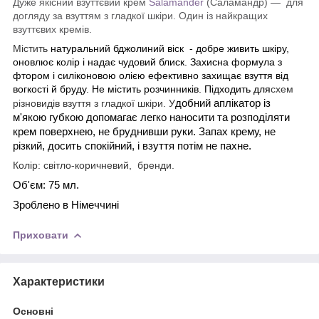
Дуже якісний взуттєвий крем
Salamander
(Саламандр) ― для
догляду за взуттям з гладкої шкіри. Один із найкращих
взуттєвих кремів.
Містить
натуральний бджолиний віск - добре живить шкіру,
оновлює колір і надає чудовий блиск. Захисна формула з
фтором і силіконовою олією ефективно захищає взуття від
вогкості й бруду. Не містить розчинників. Підходить для
схем
добний аплікатор із
різновидів взуття з гладкої шкіри. У
м'якою губкою допомагає легко наносити та розподіляти
крем поверхнею, не бруднивши руки.
Запах крему, не
різкий, досить спокійний, і взуття потім не пахне.
Колір: світло-коричневий, бренди.
Об'єм: 75 мл.
Зроблено в Німеччині
Приховати
Характеристики
Основні