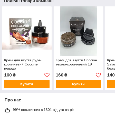
Подібні товари компанії
Крем для взуття руде-
Крем для взуття Coccine
Крем
коричневий Coccine
темно-коричневий 19
Sala
невада
беже
Німе
160
160
140
₴
₴
Купити
Купити
Про нас
99% позитивних з 1301 відгука за рік