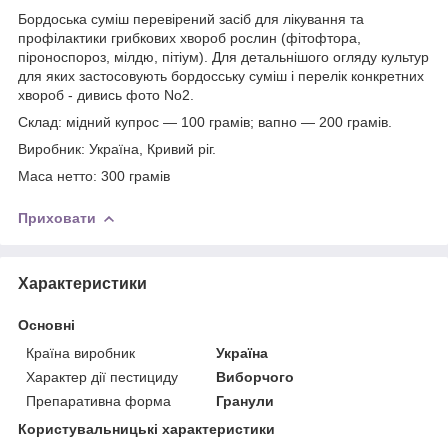
Бордоська суміш перевірений засіб для лікування та
профілактики грибкових хвороб рослин (фітофтора,
піроноспороз, мілдю, пітіум). Для детальнішого огляду культур
для яких застосовують бордосську суміш і перелік конкретних
хвороб - дивись фото No2.
Склад: мідний купрос — 100 грамів; вапно — 200 грамів.
Виробник: Україна, Кривий ріг.
Маса нетто: 300 грамів
Приховати
Характеристики
Основні
Країна виробник
Україна
Характер дії пестициду
Виборчого
Препаративна форма
Гранули
Користувальницькі характеристики