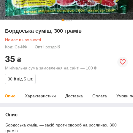
Бордоська суміш, 300 грамів
Немає в наявності
Код: Св-ИФ
Опт і роздріб
35
₴
Мінімальна сума замовлення на сайті — 100 ₴
30 ₴
від 5 шт.
Опис
Характеристики
Доставка
Оплата
Умови п
Опис
Бордоська суміш — засіб проти хвороб на рослинах, 300
грамів