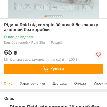
Рідина Raid від комарів 30 ночей без запаху
акціоней без коробки
Готово до відправки
Код: без коробки Raid 30н
Роздріб
65
₴
Мінімальна сума замовлення на сайті — 100 ₴
Купити
Опис
Характеристики
Доставка
Оплата
Умови п
Опис
Рідина Raid від комарів 30 ночей без