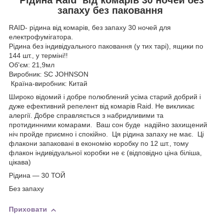
запаху без паковання
RAID- рідина від комарів, без запаху 30 ночей для
електрофумігатора.
Рідина без індивідуального паковання (у тих тарі), ящики по
144 шт., у терміні!!
Об'єм: 21,9мл
Виробник: SC JOHNSON
Країна-виробник: Китай
Широко відомий і добре полюблений усіма старий добрий і
дуже ефективний репелент від комарів Raid. Не викликає
алергії. Добре справляється з набридливими та
протидинними комарами. Ваш сон буде надійно захищений
ніч пройде приємно і спокійно. Ця рідина запаху не має. Ці
флакони запаковані в економію коробку по 12 шт., тому
флакон індивідуальної коробки не є (відповідно ціна біліша,
цікава)
Рідина — 30 ТОЙ
Без запаху
Приховати