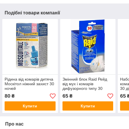
Подібні товари компанії
Рідина від комарів дитяча
Змінний блок Raid Рейд
Набо
Москітол ніжний захист 30
від мух і комарів
кома
ночей
дифузорного типу 30
30 д
ночей уцінка термін литок
80
65
65
₴
₴
₴
Купити
Купити
Про нас