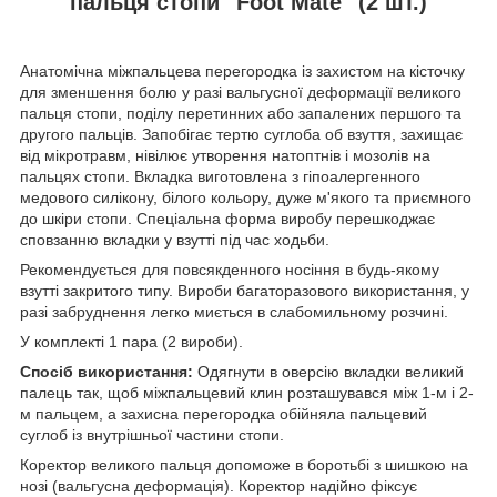
пальця стопи "Foot Mate" (2 шт.)
Анатомічна міжпальцева перегородка із захистом на кісточку
для зменшення болю у разі вальгусної деформації великого
пальця стопи, поділу перетинних або запалених першого та
другого пальців. Запобігає тертю суглоба об взуття, захищає
від мікротравм, нівілює утворення натоптнів і мозолів на
пальцях стопи. Вкладка виготовлена з гіпоалергенного
медового силікону, білого кольору, дуже м'якого та приємного
до шкіри стопи. Спеціальна форма виробу перешкоджає
сповзанню вкладки у взутті під час ходьби.
Рекомендується для повсякденного носіння в будь-якому
взутті закритого типу. Вироби багаторазового використання, у
разі забруднення легко миється в слабомильному розчині.
У комплекті 1 пара (2 вироби).
Спосіб використання:
Одягнути в оверсію вкладки великий
палець так, щоб міжпальцевий клин розташувався між 1-м і 2-
м пальцем, а захисна перегородка обійняла пальцевий
суглоб із внутрішньої частини стопи.
Коректор великого пальця допоможе в боротьбі з шишкою на
нозі (вальгусна деформація). Коректор надійно фіксує