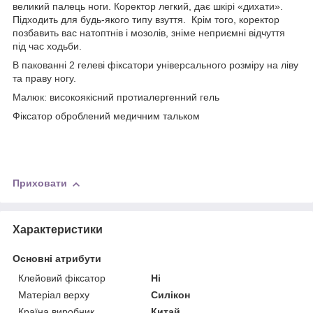
великий палець ноги. Коректор легкий, дає шкірі «дихати».
Підходить для будь-якого типу взуття. Крім того, коректор
позбавить вас натоптнів і мозолів, зніме неприємні відчуття
під час ходьби.
В пакованні 2 гелеві фіксатори універсального розміру на ліву
та праву ногу.
Малюк: високоякісний протиалергенний гель
Фіксатор оброблений медичним тальком
Приховати
Характеристики
Основні атрибути
Клейовий фіксатор
Ні
Матеріал верху
Силікон
Країна виробник
Китай