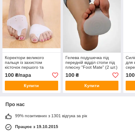
Коректори великого
Гелева подушечка під
Силі
пальця із захистом
передній відділ стопи під
для 
кісточок першого та
плюсну "Foot Mate" (2 шт.)
сере
п'ятого пальця стопи, 1
силі
100
100
100
₴/пара
₴
пара
паль
Купити
Купити
Про нас
99% позитивних з 1301 відгука за рік
Працює з 19.10.2015