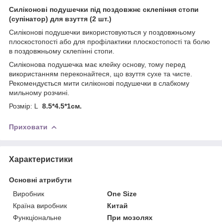
Силіконові подушечки під поздовжнє склепіння стопи
(супінатор) для взуття (2 шт.)
Силіконові подушечки використовуються у поздовжньому
плоскостопості або для профілактики плоскостопості та болю
в поздовжньому склепінні стопи.
Силіконова подушечка має клейку основу, тому перед
використанням переконайтеся, що взуття сухе та чисте.
Рекомендується мити силіконові подушечки в слабкому
мильному розчині.
Розмір: L
8.5*4.5*1см.
Приховати
Характеристики
Основні атрибути
Виробник
One Size
Країна виробник
Китай
Функціональне
При мозолях