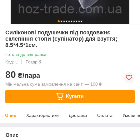
Силіконові подушечки під поздовжнє
склепіння стопи (супінатор) для взуття;
8.5*4.5*1см.
Готово до відправки
Код: L
Роздріб
80
₴/пара
Мінімальна сума замовлення на сайті — 100 ₴
Купити
Опис
Характеристики
Доставка
Оплата
Умови п
Опис