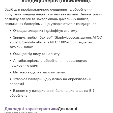
кондиціонерів (посилений).
Засіб для профілактичного очищення та оброблення
побутових кондиціонерів і систем вентиляції. Знижує ризик
розвитку алергії та захворювань дихальних шляхів,
викликаних бактеріями, що утворюються в кондиціонері.
Очищає випарник і дезінфікує систему
Знищує грибки, бактерії (Staphylococcus.aureus ATCC
25923, Candida albicans NTCC 885-635) і видаляє
затхлий запах
Очищає від пилу та нальоту
Антибактеріальне оброблення перешкоджає
поширенню цвілі
Миттєво видаляє затхлий запах
Утворює бактерицидну плівку на оброблюваній
поверхні
Економія у використанні, балона вистачає на 5-7
оброблень
Докладні характеристики
Докладні