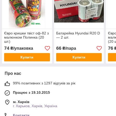
Євро кришки твіст оф-82 з
Батарейка Hyundai R20 D
Євро
малюнком Полинка (20
— 2 шт.
мал
шт.)
(20 
74
66
76
₴/упаковка
₴/пара
₴
Купити
Купити
Про нас
99% позитивних з 1297 відгуків за рік
Працює з 19.10.2015
м. Харків
г. Харьков, Харків, Україна
Контакти