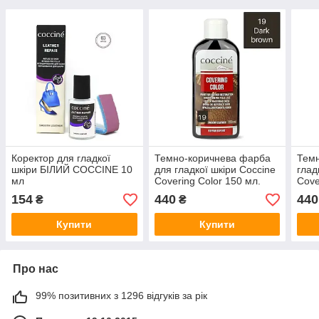
Коректор для гладкої
Темно-коричнева фарба
Темн
шкіри БІЛИЙ COCCINE 10
для гладкої шкіри Coccine
глад
мл
Covering Color 150 мл.
Cove
154
440
440
₴
₴
Купити
Купити
Про нас
99% позитивних з 1296 відгуків за рік