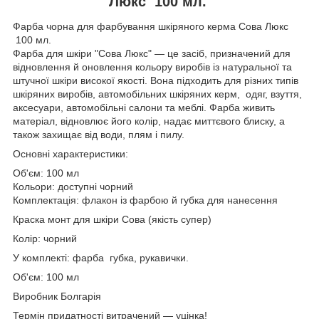
Люкс 100 мл.
Фарба чорна для фарбування шкіряного керма Сова Люкс
100 мл.
Фарба для шкіри "Сова Люкс" — це засіб, призначений для
відновлення й оновлення кольору виробів із натуральної та
штучної шкіри високої якості. Вона підходить для різних типів
шкіряних виробів, автомобільних шкіряних керм, одяг, взуття,
аксесуари, автомобільні салони та меблі. Фарба живить
матеріал, відновлює його колір, надає миттєвого блиску, а
також захищає від води, плям і пилу.
Основні характеристики:
Об'єм: 100 мл
Кольори: доступні чорний
Комплектація: флакон із фарбою й губка для нанесення
Краска монт для шкіри Сова (якість супер)
Колір: чорний
У комплекті: фарба губка, рукавички.
Об'єм: 100 мл
Виробник Болгарія
Термін придатності витрачений — уцінка!