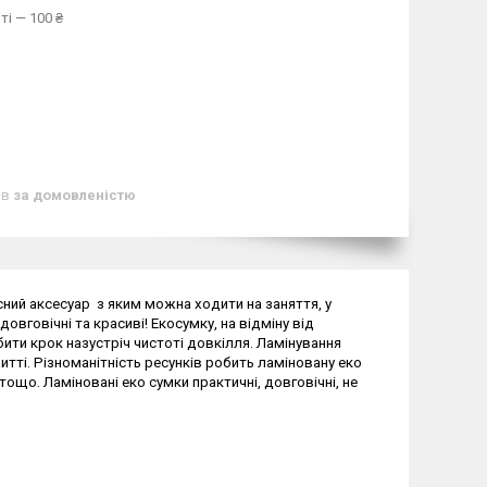
ті — 100 ₴
ів
за домовленістю
сний аксесуар з яким можна ходити на заняття, у
овговічні та красиві! Екосумку, на відміну від
ти крок назустріч чистоті довкілля. Ламінування
итті. Різноманітність ресунків робить ламіновану еко
ощо. Ламіновані еко сумки практичні, довговічні, не