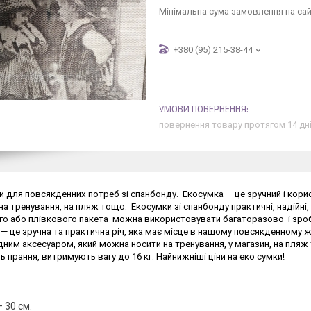
Мінімальна сума замовлення на сай
+380 (95) 215-38-44
повернення товару протягом 14 дн
и для повсякденних потреб зі спанбонду. Екосумка — це зручний і кори
на тренування, на пляж тощо. Екосумки зі спанбонду практичні, надійні, д
о або плівкового пакета можна використовувати багаторазово і зроби
— це зручна та практична річ, яка має місце в нашому повсякденному ж
ним аксесуаром, який можна носити на тренування, у магазин, на пляж т
 прання, витримують вагу до 16 кг. Найнижніші ціни на еко сумки!
 30 см.