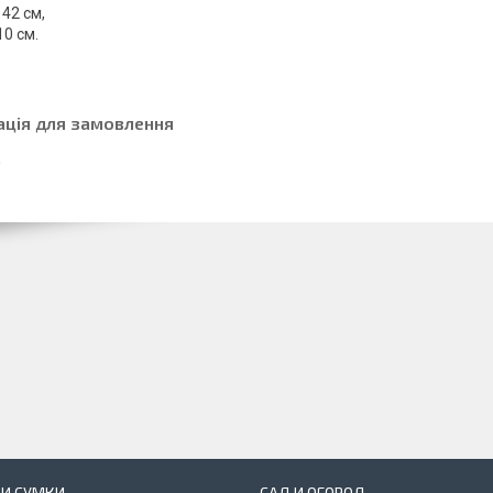
 42 см,
10 см.
ація для замовлення
 И СУМКИ
САД И ОГОРОД