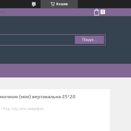
Кошик
їна
Пошук...
мочком (міні) вертикальна 25*20
Код:
соц.сети смартфон