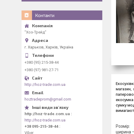
Контакти
"Хоз-Трейд"
г. Харьков, Харків, Україна
+380 (95) 215-38-44
+380 (97) 981-27-71
Екосухівк
http://hoz-trade.com.ua
магазин, 
паперовог
hoztradeprom@gmail.com
екосумка 
сумку мод
вимагають
http://hoz-trade.com.ua
http://hoz-trade.com.ua
Розмір:
+38 095-215-38-44
ширина —
Viber