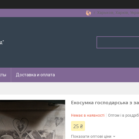
г. Харьков, Харків, Укра
д"
кты
Доставка и оплата
Екосумка господарська з за
Немає в наявності
Оптом і в роздріб
25 ₴
Показати оптові ціни