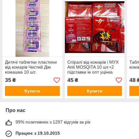
Дитячі таблетки пластини
Спіралі від комарів і МУХ
Табл
від комарів Чистий Дім
Anti MOSQITA 10 шт.+2
кома
комашка 10 шт.
підставки ie опт уцінка
термін
35
45
48
₴
₴
Купити
Купити
Про нас
99% позитивних з 1297 відгуків за рік
Працює з 19.10.2015