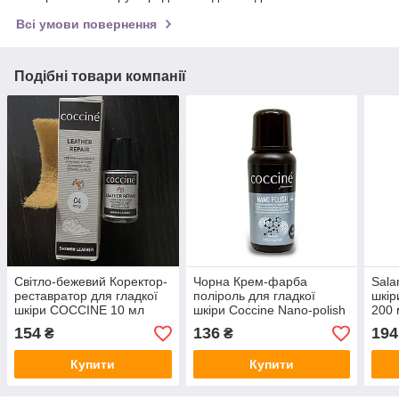
Всі умови повернення
Подібні товари компанії
Світло-бежевий Коректор-
Чорна Крем-фарба
Sala
реставратор для гладкої
поліроль для гладкої
шкір
шкіри COCCINE 10 мл
шкіри Сoccine Nano-polish
200 
75 мл
154
136
194
₴
₴
Купити
Купити