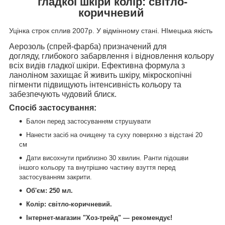
гладкої шкіри колір: світло-
коричневий
Уцінка строк сплив 2007р. У відмінному стані. НІмецька якість
Аерозоль (спрей-фарба) призначений для
догляду, глибокого забарвлення і відновлення кольору
всіх видів гладкої шкіри. Ефективна формула з
ланоліном захищає й живить шкіру, мікроскопічні
пігменти підвищують інтенсивність кольору та
забезпечують чудовий блиск.
Спосіб застосування:
Балон перед застосуванням струшувати
Нанести засіб на очищену та суху поверхню з відстані 20
см
Дати висохнути приблизно 30 хвилин. Ранти підошви
іншого кольору та внутрішню частину взуття перед
застосуванням закрити.
Об'єм: 250 мл.
Колір: світло-коричневий.
Інтернет-магазин "Хоз-трейд" — рекомендує!