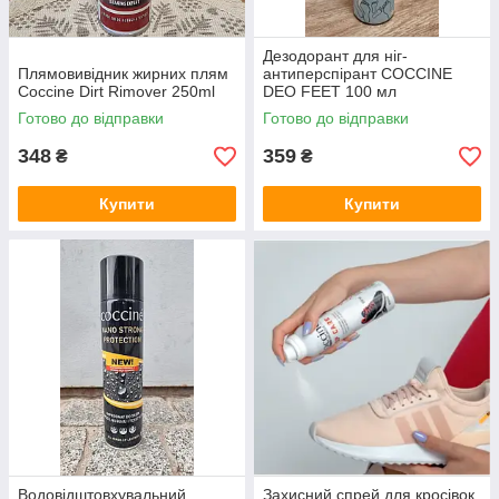
Дезодорант для ніг-
Плямовивідник жирних плям
антиперспірант COCCINE
Coccine Dirt Rimover 250ml
DEO FEET 100 мл
Готово до відправки
Готово до відправки
348
359
₴
₴
Купити
Купити
Водовідштовхувальний
Захисний спрей для кросівок