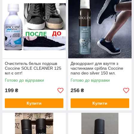
Очиститель белых подошв
Дезодорант для взуття з
Coccine SOLE CLEANER 125
частинками срібла Coccine
мл є опт!
nano deo silver 150 мл.
Готово до відправки
Готово до відправки
199
256
₴
₴
Купити
Купити