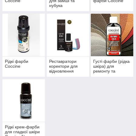
Coccine
для замші та
фарби Coccine
нубука
Рідкі фарби
Реставратори
Густі фарби (рідка
Coccine
коректори для
шкіра) для
відновлення
ремонту та
гладкої шкіри
відновлення
гладкої шкіри
COCCINE covering
Рідкі крем-фарби
для гладкої шкіри