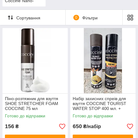
Coccine Nano-
Polish
Сортування
0
Фільтри
Піно-розтяжник для взуття
Набір захисних спреів для
SHOE STRETCHER FOAM
взуття COCCINE TOURIST
COCCINE 75 мл
WATER STOP 400 мл. +
COCCINE Nano Strong 400ml
Готово до відправки
Готово до відправки
156
650
₴
₴/набір