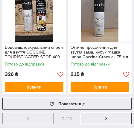
Водовідштовхувальний спрей
Олійне просочення для
для взуття COCCINE
взуття замш нубук гладка
TOURIST WATER STOP 400
шкіра Coccine Crazy oil 75 мл.
мл.
Готово до відправки
Готово до відправки
326
215
₴
₴
Купити
Купити
Показати ще
1
/ 11