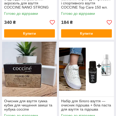
аєрозоль для взуття
і спортивного взуття
COCCINE NANO STRONG
COCCINE Top Care 150 мл.
PRETTION 400 мл.
Готово до відправки
Готово до відправки
340
184
₴
₴
Купити
Купити
Очисник для взуття гумка
Набір для білого взуття —
кубик для чищення замші та
очисник підошва + біла паста
нубука coccine
для взуття та підошва
Coccine Bianco
Готово до відправки
Готово до відправки