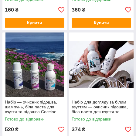
160
360
₴
₴
Купити
Купити
Набір — очисник підошва,
Набір для догляду за білим
шампунь, біла паста для
взуттям — очисник підошва,
взуття та підошва Coccine
біла паста для взуття та
підошва Coccine
Готово до відправки
Готово до відправки
520
374
₴
₴