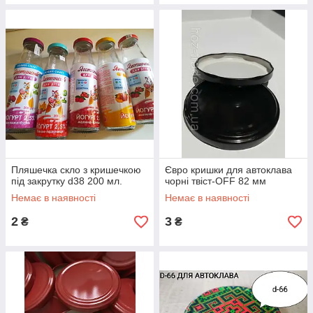
Пляшечка скло з кришечкою
Євро кришки для автоклава
під закрутку d38 200 мл.
чорні твіст-OFF 82 мм
Немає в наявності
Немає в наявності
2
3
₴
₴